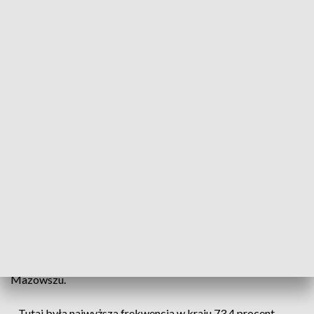
– Dziś symboliczny dzień - Dzień Samorządu Terytorialnego.
35 lat od pierwszych wolnych wyborów w nowej,
demokratycznej Polsce. Jesteśmy tutaj po to, żeby zachęcić,
żeby 1 czerwca w Dzień Dziecka, nasze dzieci miały lepszą
przyszłość, więc idźmy na wybory i głosujmy – powiedział
Mariusz Frankowski wojewoda mazowiecki z Platformy
Obywatelskiej.
Samorządowcy chcą poruszyć Polki i Polaków. Poderwać ich
do działania i pokazać, że warto wyznaczać sobie ambitne
cele, bo ich realizacja jest na wyciągnięcie ręki. Odwoływali
się tu do frekwencji w I turze wyborów prezydenckich na
Mazowszu.
– Tutaj była najwyższa frekwencja w kraju 73,4 procent.