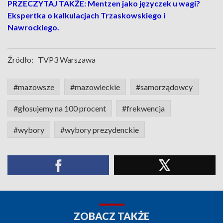
PRZECZYTAJ TAKŻE: Mentzen jako języczek u wagi?
Ekspertka o kalkulacjach Trzaskowskiego i
Nawrockiego.
Źródło:
TVP3 Warszawa
#mazowsze
#mazowieckie
#samorządowcy
#głosujemy na 100 procent
#frekwencja
#wybory
#wybory prezydenckie
ZOBACZ TAKŻE