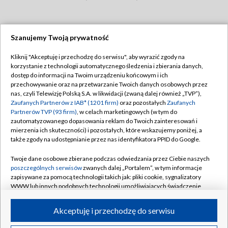
Szanujemy Twoją prywatność
Dołącz do nas:
Kliknij "Akceptuję i przechodzę do serwisu", aby wyrazić zgody na
korzystanie z technologii automatycznego śledzenia i zbierania danych,
TVP
dostęp do informacji na Twoim urządzeniu końcowym i ich
Abonament TVP
przechowywanie oraz na przetwarzanie Twoich danych osobowych przez
Regulamin TVP
nas, czyli Telewizję Polską S.A. w likwidacji (zwaną dalej również „TVP”),
Emisja w TVP
Polityka prywatności
Zaufanych Partnerów z IAB* (1201 firm)
oraz pozostałych
Zaufanych
Partnerów TVP (93 firm)
, w celach marketingowych (w tym do
Centrum informacji TVP
Moje zgody
zautomatyzowanego dopasowania reklam do Twoich zainteresowań i
mierzenia ich skuteczności) i pozostałych, które wskazujemy poniżej, a
Naziemna Telewizja Cyfrowa
Pomoc
także zgody na udostępnianie przez nas identyfikatora PPID do Google.
Sklep TVP
Biuro reklamy
Twoje dane osobowe zbierane podczas odwiedzania przez Ciebie naszych
Rada Programowa
Kontakt
poszczególnych serwisów
zwanych dalej „Portalem”, w tym informacje
zapisywane za pomocą technologii takich jak: pliki cookie, sygnalizatory
System NOS
WWW lub innych podobnych technologii umożliwiających świadczenie
dopasowanych i bezpiecznych usług, personalizację treści oraz reklam,
Informacje o nadawcy
Kanały
udostępnianie funkcji mediów społecznościowych oraz analizowanie
Akceptuję i przechodzę do serwisu
ruchu w Internecie.
Program dla prasy
©2026 Telewizja Polska S.A. w likwidacji