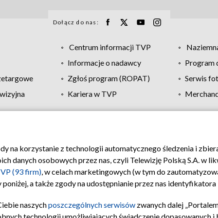
Dołącz do nas:
Centrum informacji TVP
Naziemna
Informacje o nadawcy
Program d
zetargowe
Zgłoś program (ROPAT)
Serwis fo
wizyjna
Kariera w TVP
Merchandi
Polityka prywatności
Moje zgody
Pomoc
Biuro re
ody na korzystanie z technologii automatycznego śledzenia i zbie
 danych osobowych przez nas, czyli Telewizję Polską S.A. w likw
VP (93 firm)
, w celach marketingowych (w tym do zautomatyzow
 poniżej, a także zgody na udostępnianie przez nas identyfikator
Ciebie naszych
poszczególnych serwisów
zwanych dalej „Portalem
obnych technologii umożliwiających świadczenie dopasowanych i be