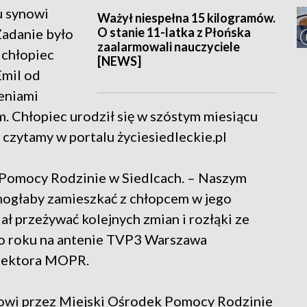
u synowi
Ważył niespełna 15 kilogramów.
O stanie 11-latka z Płońska
Zadanie było
zaalarmowali nauczyciele
 chłopiec
[NEWS]
Emil od
eniami
 Chłopiec urodził się w szóstym miesiącu
 – czytamy w portalu życiesiedleckie.pl
Pomocy Rodzinie w Siedlcach. – Naszym
 mogłaby zamieszkać z chłopcem w jego
ł przeżywać kolejnych zmian i rozłąki ze
go roku na antenie TVP3 Warszawa
yrektora MOPR.
lowi przez Miejski Ośrodek Pomocy Rodzinie