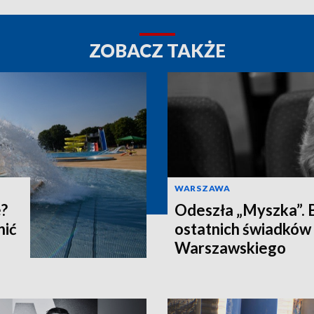
ZOBACZ TAKŻE
WARSZAWA
e?
Odeszła „Myszka”. B
nić
ostatnich świadków
Warszawskiego