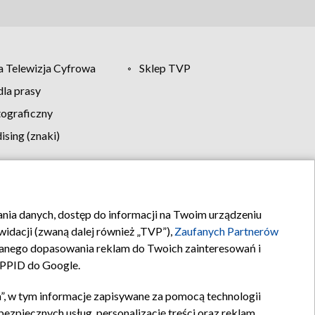
 Telewizja Cyfrowa
Sklep TVP
la prasy
tograficzny
sing (znaki)
klamy
Kontakt
rania danych, dostęp do informacji na Twoim urządzeniu
idacji (zwaną dalej również „TVP”),
Zaufanych Partnerów
anego dopasowania reklam do Twoich zainteresowań i
a PPID do Google.
”, w tym informacje zapisywane za pomocą technologii
zpiecznych usług, personalizację treści oraz reklam,