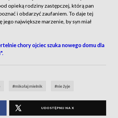
od opieką rodziny zastępczej, którą pan
poznać i obdarzyć zaufaniem. To daje tej
ię jego największe marzenie, by syn miał
rtelnie chory ojciec szuka nowego domu dla
".
e
#mikołaj mielnik
#nie żyje
UDOSTĘPNIJ NA X