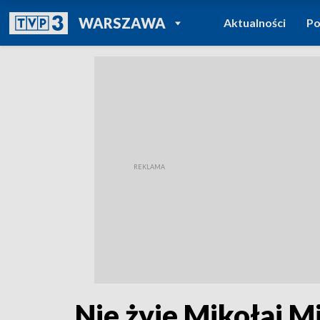
POWRÓT DO
WARSZAWA
Aktualności
Po
TVP REGIONY
Nie żyje Mikołaj Mi