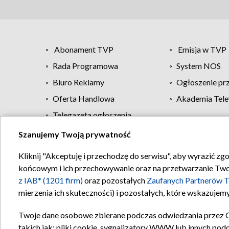
Abonament TVP
Emisja w TVP
Rada Programowa
System NOS
Biuro Reklamy
Ogłoszenie pr
Oferta Handlowa
Akademia Tele
Telegazeta ogłoszenia
Szanujemy Twoją prywatność
Regulamin TVP
Kliknij "Akceptuję i przechodzę do serwisu", aby wyrazić zg
końcowym i ich przechowywanie oraz na przetwarzanie Twoich
z IAB* (1201 firm)
oraz pozostałych
Zaufanych Partnerów T
mierzenia ich skuteczności) i pozostałych, które wskazujemy
Twoje dane osobowe zbierane podczas odwiedzania przez 
takich jak: pliki cookie, sygnalizatory WWW lub innych pod