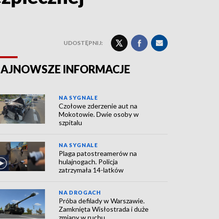
UDOSTĘPNIJ:
AJNOWSZE INFORMACJE
NA SYGNALE
Czołowe zderzenie aut na
Mokotowie. Dwie osoby w
szpitalu
NA SYGNALE
Plaga patostreamerów na
hulajnogach. Policja
zatrzymała 14-latków
NA DROGACH
Próba defilady w Warszawie.
Zamknięta Wisłostrada i duże
zmiany w ruchu