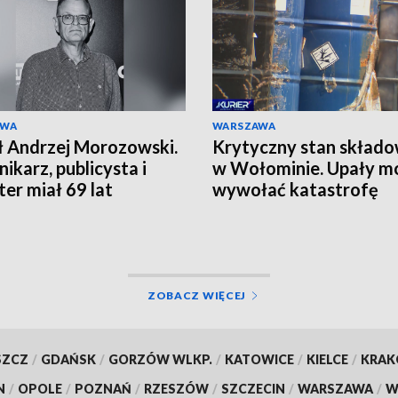
AWA
WARSZAWA
 Andrzej Morozowski.
Krytyczny stan składo
nikarz, publicysta i
w Wołominie. Upały m
ter miał 69 lat
wywołać katastrofę
ZOBACZ WIĘCEJ
SZCZ
/
GDAŃSK
/
GORZÓW WLKP.
/
KATOWICE
/
KIELCE
/
KRA
N
/
OPOLE
/
POZNAŃ
/
RZESZÓW
/
SZCZECIN
/
WARSZAWA
/
W