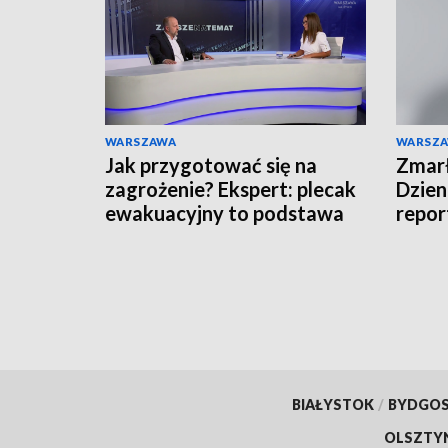
WARSZAWA
WARSZ
Jak przygotować się na
Zmarł
zagrożenie? Ekspert: plecak
Dzien
ewakuacyjny to podstawa
repor
BIAŁYSTOK
/
BYDGO
OLSZTY