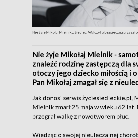
Nie żyje Mikołaj Mielnik z Siedlec. Walczył o bezpieczną przyszł
Nie żyje Mikołaj Mielnik - samot
znaleźć rodzinę zastępczą dla s
otoczy jego dziecko miłością i 
Pan Mikołaj zmagał się z nieule
Jak donosi serwis życiesiedleckie.pl, 
Mielnik zmarł 25 maja w wieku 62 lat
przegrał walkę z nowotworem płuc.
Wiedząc o swojej nieuleczalnej chorob