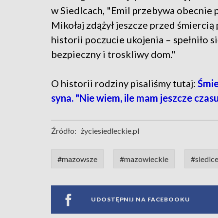
w Siedlcach, "Emil przebywa obecnie p
Mikołaj zdążył jeszcze przed śmiercią 
historii poczucie ukojenia – spełniło s
bezpieczny i troskliwy dom."
O historii rodziny pisaliśmy tutaj:
Śmie
syna. "Nie wiem, ile mam jeszcze czasu
Źródło:
życiesiedleckie.pl
#mazowsze
#mazowieckie
#siedlc
UDOSTĘPNIJ NA FACEBOOKU