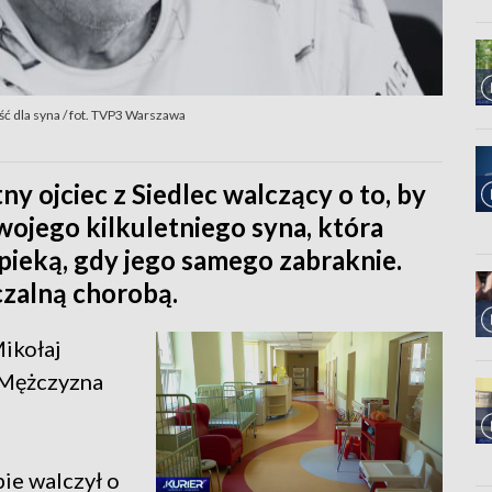
ość dla syna / fot. TVP3 Warszawa
ny ojciec z Siedlec walczący o to, by
wojego kilkuletniego syna, która
opieką, gdy jego samego zabraknie.
czalną chorobą.
Mikołaj
. Mężczyzna
ie walczył o