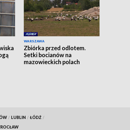
WARSZAWA
wiska
Zbiórka przed odlotem.
ogą
Setki bocianów na
mazowieckich polach
KÓW
/
LUBLIN
/
ŁÓDŹ
/
ROCŁAW