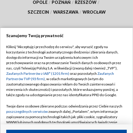
OPOLE
/
POZNAŃ
/
RZESZÓW
/
SZCZECIN
/
WARSZAWA
/
WROCŁAW
Szanujemy Twoją prywatność
Dołącz do nas:
Kliknij "Akceptuję i przechodzę do serwisu", aby wyrazić zgody na
korzystanie z technologii automatycznego śledzenia i zbierania danych,
TVP
dostęp do informacji na Twoim urządzeniu końcowym i ich
Abonament TVP
przechowywanie oraz na przetwarzanie Twoich danych osobowych przez
Regulamin TVP
nas, czyli Telewizję Polską S.A. w likwidacji (zwaną dalej również „TVP”),
Emisja w TVP
Polityka prywatności
Zaufanych Partnerów z IAB* (1201 firm)
oraz pozostałych
Zaufanych
Partnerów TVP (93 firm)
, w celach marketingowych (w tym do
Centrum informacji TVP
Moje zgody
zautomatyzowanego dopasowania reklam do Twoich zainteresowań i
mierzenia ich skuteczności) i pozostałych, które wskazujemy poniżej, a
Naziemna Telewizja Cyfrowa
Pomoc
także zgody na udostępnianie przez nas identyfikatora PPID do Google.
Sklep TVP
Biuro reklamy
Twoje dane osobowe zbierane podczas odwiedzania przez Ciebie naszych
Rada Programowa
Kontakt
poszczególnych serwisów
zwanych dalej „Portalem”, w tym informacje
zapisywane za pomocą technologii takich jak: pliki cookie, sygnalizatory
System NOS
WWW lub innych podobnych technologii umożliwiających świadczenie
dopasowanych i bezpiecznych usług, personalizację treści oraz reklam,
Informacje o nadawcy
Kanały
udostępnianie funkcji mediów społecznościowych oraz analizowanie