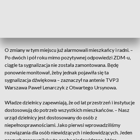
będzie rozpocząć działanie. Seniorzy zwracają uwagę na
wysokie krawężniki. Przy skrzyżowaniu Rodowicza "Anody" i
Ciszewskiego jest np. sygnalizacja świetlna, ale nie ma
dźwięku, co jest dużym utrudnieniem dla osób niewidzących
lub niedowidzących.
O zmiany w tym miejscu już alarmowali mieszkańcy i radni. –
Po dwóch i pół roku mimo pozytywnej odpowiedzi ZDM-u,
ciągle ta sygnalizacja nie została zamontowana. Będę
ponownie monitował, żeby jednak pojawiła się ta
sygnalizacja dźwiękowa – zaznaczył na antenie TVP3
Warszawa Paweł Lenarczyk z Otwartego Ursynowa.
Władze dzielnicy zapewniają, że od lat przestrzeń i instytucje
dostosowują do potrzeb wszystkich mieszkańców. – Nasz
urząd dzielnicy jest dostosowany do osób z
niepełnosprawnościami. Jako pierwsi wprowadziliśmy
rozwiązania dla osób niewidzących i niedowidzących. Jeden
naszych pracowników to osoba niedowidząca, która