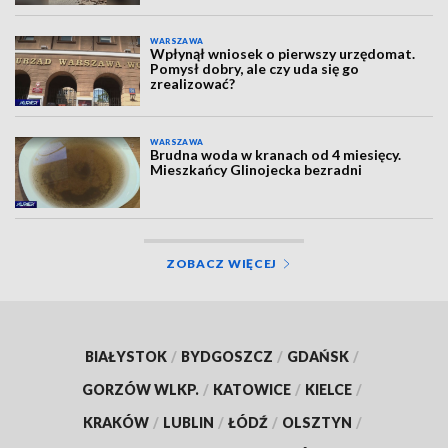
WARSZAWA
Wpłynął wniosek o pierwszy urzędomat.
Pomysł dobry, ale czy uda się go
zrealizować?
WARSZAWA
Brudna woda w kranach od 4 miesięcy.
Mieszkańcy Glinojecka bezradni
ZOBACZ WIĘCEJ
BIAŁYSTOK
/
BYDGOSZCZ
/
GDAŃSK
/
GORZÓW WLKP.
/
KATOWICE
/
KIELCE
/
KRAKÓW
/
LUBLIN
/
ŁÓDŹ
/
OLSZTYN
/