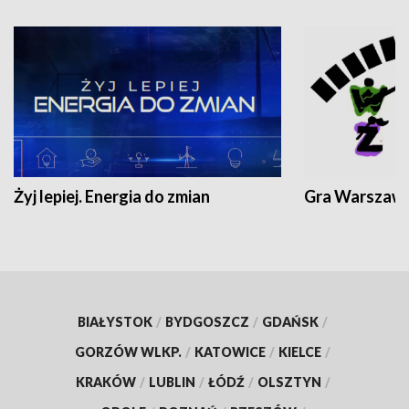
Żyj lepiej. Energia do zmian
Gra Warszaw
BIAŁYSTOK
/
BYDGOSZCZ
/
GDAŃSK
/
GORZÓW WLKP.
/
KATOWICE
/
KIELCE
/
KRAKÓW
/
LUBLIN
/
ŁÓDŹ
/
OLSZTYN
/