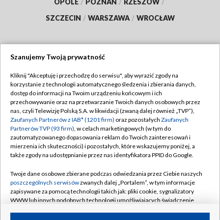
OPOLE
/
POZNAŃ
/
RZESZÓW
/
SZCZECIN
/
WARSZAWA
/
WROCŁAW
Szanujemy Twoją prywatność
Dołącz do nas:
Kliknij "Akceptuję i przechodzę do serwisu", aby wyrazić zgody na
korzystanie z technologii automatycznego śledzenia i zbierania danych,
TVP
dostęp do informacji na Twoim urządzeniu końcowym i ich
Abonament TVP
przechowywanie oraz na przetwarzanie Twoich danych osobowych przez
Regulamin TVP
nas, czyli Telewizję Polską S.A. w likwidacji (zwaną dalej również „TVP”),
Emisja w TVP
Zaufanych Partnerów z IAB* (1201 firm)
oraz pozostałych
Zaufanych
Polityka prywatności
Partnerów TVP (93 firm)
, w celach marketingowych (w tym do
Centrum informacji TVP
Moje zgody
zautomatyzowanego dopasowania reklam do Twoich zainteresowań i
mierzenia ich skuteczności) i pozostałych, które wskazujemy poniżej, a
Naziemna Telewizja Cyfrowa
Pomoc
także zgody na udostępnianie przez nas identyfikatora PPID do Google.
Sklep TVP
Biuro reklamy
Twoje dane osobowe zbierane podczas odwiedzania przez Ciebie naszych
Rada Programowa
poszczególnych serwisów
zwanych dalej „Portalem”, w tym informacje
Kontakt
zapisywane za pomocą technologii takich jak: pliki cookie, sygnalizatory
System NOS
WWW lub innych podobnych technologii umożliwiających świadczenie
dopasowanych i bezpiecznych usług, personalizację treści oraz reklam,
Informacje o nadawcy
Kanały
udostępnianie funkcji mediów społecznościowych oraz analizowanie