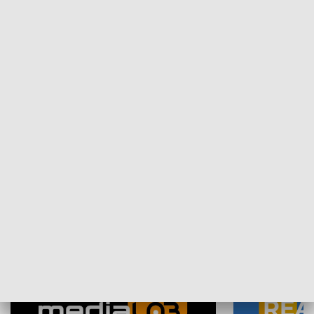
Plebiscyt Najlepsi Sportowcy
Wiadomości 
Warszawy 2025
SPOŁECZEŃSTWO