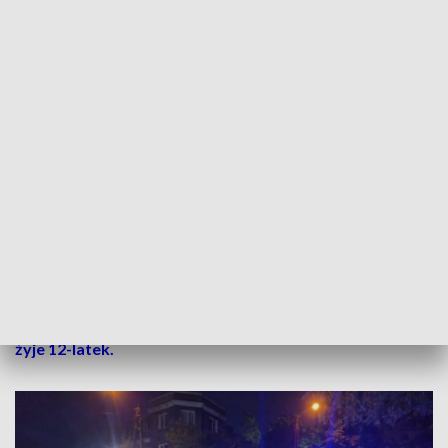
Tragiczny pożar w Piastowie
Ogień w jednym z mieszkań na poddaszu bloku przy ulicy
Reja pojawił się w nocy z 28 na 29 maja, około 2.30.
– W pożarze zginął 12-letni chłopiec. Ranna została także
60-letnie kobieta. Nieprzytomna została
przetransportowana do szpitala - relacjonował wówczas
nasz reporter Tomasz Zieliński.
Działania na miejscu zdarzenia prowadziło 11 zastępów
straży pożarnej oraz policja i pogotowie ratunkowe.
PRZECZYTAJ TAKŻE: Tragiczny pożar w Piastowie. Nie
żyje 12-latek.