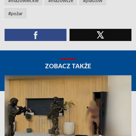
#mazowieckie
#mazowsze
#piastów
#pożar
ZOBACZ TAKŻE