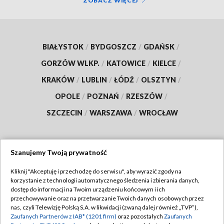
ZOBACZ WIĘCEJ
BIAŁYSTOK
/
BYDGOSZCZ
/
GDAŃSK
/
GORZÓW WLKP.
/
KATOWICE
/
KIELCE
/
KRAKÓW
/
LUBLIN
/
ŁÓDŹ
/
OLSZTYN
/
OPOLE
/
POZNAŃ
/
RZESZÓW
/
SZCZECIN
/
WARSZAWA
/
WROCŁAW
Szanujemy Twoją prywatność
Dołącz do nas:
Kliknij "Akceptuję i przechodzę do serwisu", aby wyrazić zgody na
korzystanie z technologii automatycznego śledzenia i zbierania danych,
TVP
dostęp do informacji na Twoim urządzeniu końcowym i ich
Abonament TVP
przechowywanie oraz na przetwarzanie Twoich danych osobowych przez
Regulamin TVP
nas, czyli Telewizję Polską S.A. w likwidacji (zwaną dalej również „TVP”),
Emisja w TVP
Polityka prywatności
Zaufanych Partnerów z IAB* (1201 firm)
oraz pozostałych
Zaufanych