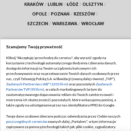
KRAKÓW
/
LUBLIN
/
ŁÓDŹ
/
OLSZTYN
/
OPOLE
/
POZNAŃ
/
RZESZÓW
/
SZCZECIN
/
WARSZAWA
/
WROCŁAW
Szanujemy Twoją prywatność
Dołącz do nas:
Kliknij "Akceptuję i przechodzę do serwisu", aby wyrazić zgody na
korzystanie z technologii automatycznego śledzenia i zbierania danych,
TVP
dostęp do informacji na Twoim urządzeniu końcowym i ich
Abonament TVP
przechowywanie oraz na przetwarzanie Twoich danych osobowych przez
Regulamin TVP
nas, czyli Telewizję Polską S.A. w likwidacji (zwaną dalej również „TVP”),
Emisja w TVP
Zaufanych Partnerów z IAB* (1201 firm)
oraz pozostałych
Zaufanych
Polityka prywatności
Partnerów TVP (93 firm)
, w celach marketingowych (w tym do
Centrum informacji TVP
Moje zgody
zautomatyzowanego dopasowania reklam do Twoich zainteresowań i
mierzenia ich skuteczności) i pozostałych, które wskazujemy poniżej, a
Naziemna Telewizja Cyfrowa
Pomoc
także zgody na udostępnianie przez nas identyfikatora PPID do Google.
Sklep TVP
Biuro reklamy
Twoje dane osobowe zbierane podczas odwiedzania przez Ciebie naszych
Rada Programowa
poszczególnych serwisów
zwanych dalej „Portalem”, w tym informacje
Kontakt
zapisywane za pomocą technologii takich jak: pliki cookie, sygnalizatory
System NOS