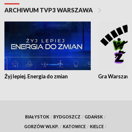
ARCHIWUM TVP3 WARSZAWA
Żyj lepiej. Energia do zmian
Gra Warszaw
BIAŁYSTOK
/
BYDGOSZCZ
/
GDAŃSK
/
GORZÓW WLKP.
/
KATOWICE
/
KIELCE
/