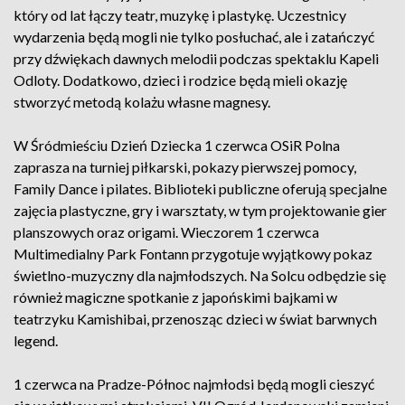
który od lat łączy teatr, muzykę i plastykę. Uczestnicy
wydarzenia będą mogli nie tylko posłuchać, ale i zatańczyć
przy dźwiękach dawnych melodii podczas spektaklu Kapeli
Odloty. Dodatkowo, dzieci i rodzice będą mieli okazję
stworzyć metodą kolażu własne magnesy.
W Śródmieściu Dzień Dziecka 1 czerwca OSiR Polna
zaprasza na turniej piłkarski, pokazy pierwszej pomocy,
Family Dance i pilates. Biblioteki publiczne oferują specjalne
zajęcia plastyczne, gry i warsztaty, w tym projektowanie gier
planszowych oraz origami. Wieczorem 1 czerwca
Multimedialny Park Fontann przygotuje wyjątkowy pokaz
świetlno-muzyczny dla najmłodszych. Na Solcu odbędzie się
również magiczne spotkanie z japońskimi bajkami w
teatrzyku Kamishibai, przenosząc dzieci w świat barwnych
legend.
1 czerwca na Pradze-Północ najmłodsi będą mogli cieszyć