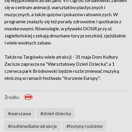
się wyjątkowymi atrakcjami. VII Ogród Jordanowski zamieni
się w centrum animacji, warsztatów plastycznych i
muzycznych, a także quizów i pokazów ratowniczych. W
programie znalazły się też porady zdrowotne i spotkania z
mundurowymi. Równolegle, w pływalni DOSiR przy ul.
Jagiellońskiej czekają dmuchane tory przeszkód, zjeżdżalnie
i wiele wodnych zabaw.
Także na Targówku wiele atrakcji - 31 maja Dom Kultury
Zacisze zaprasza na "Warsztatowy Dzień Dziecka", a 1
czerwca park Bródnowski będzie rozbrzmiewać muzyką
etniczną w ramach festiwalu "Korzenie Europy".
Źródło:
#warszawa
#dzień dziecka
#multimedialne atrakcje
#festyny rodzinne