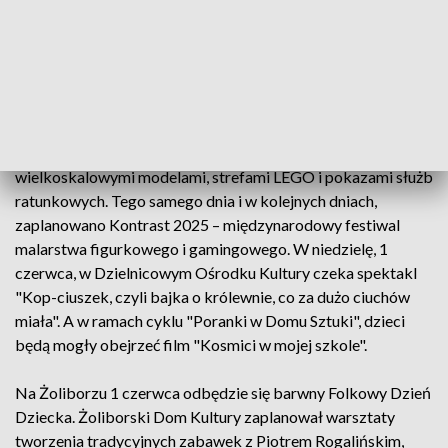
animacje i rozdawanie upominków 2 czerwca. A 1 czerwca
dla najmłodszych atrakcje będą czekać na plaży
Romantycznej.
Z kolei na Ursynowie obchody Dnia Dziecka rozpoczną się
31 maja w Ursynowskim Centrum Kultury "Alternatywy",
gdzie odbędzie się wydarzenie "Star Wars na Ursynowie" – z
wielkoskalowymi modelami, strefami LEGO i pokazami służb
ratunkowych. Tego samego dnia i w kolejnych dniach,
zaplanowano Kontrast 2025 – międzynarodowy festiwal
malarstwa figurkowego i gamingowego. W niedzielę, 1
czerwca, w Dzielnicowym Ośrodku Kultury czeka spektakl
"Kop-ciuszek, czyli bajka o królewnie, co za dużo ciuchów
miała". A w ramach cyklu "Poranki w Domu Sztuki", dzieci
będą mogły obejrzeć film "Kosmici w mojej szkole".
Na Żoliborzu 1 czerwca odbędzie się barwny Folkowy Dzień
Dziecka. Żoliborski Dom Kultury zaplanował warsztaty
tworzenia tradycyjnych zabawek z Piotrem Rogalińskim,