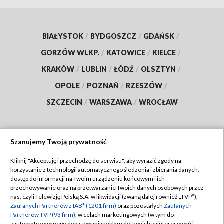
BIAŁYSTOK
/
BYDGOSZCZ
/
GDAŃSK
/
GORZÓW WLKP.
/
KATOWICE
/
KIELCE
/
KRAKÓW
/
LUBLIN
/
ŁÓDŹ
/
OLSZTYN
/
OPOLE
/
POZNAŃ
/
RZESZÓW
/
SZCZECIN
/
WARSZAWA
/
WROCŁAW
Szanujemy Twoją prywatność
Dołącz do nas:
Kliknij "Akceptuję i przechodzę do serwisu", aby wyrazić zgody na
korzystanie z technologii automatycznego śledzenia i zbierania danych,
TVP
dostęp do informacji na Twoim urządzeniu końcowym i ich
Abonament TVP
przechowywanie oraz na przetwarzanie Twoich danych osobowych przez
Regulamin TVP
nas, czyli Telewizję Polską S.A. w likwidacji (zwaną dalej również „TVP”),
Emisja w TVP
Polityka prywatności
Zaufanych Partnerów z IAB* (1201 firm)
oraz pozostałych
Zaufanych
Partnerów TVP (93 firm)
, w celach marketingowych (w tym do
Centrum informacji TVP
Moje zgody
zautomatyzowanego dopasowania reklam do Twoich zainteresowań i