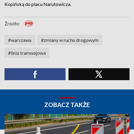
Kopińską do placu Narutowicza.
Źródło:
#warszawa
#zmiany w ruchu drogowym
#linia tramwajowa
ZOBACZ TAKŻE