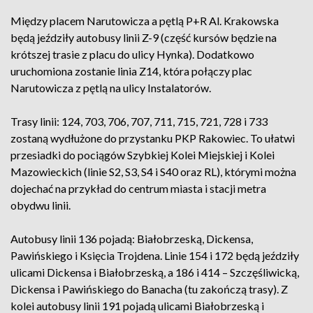
Między placem Narutowicza a pętlą P+R Al. Krakowska
będą jeździły autobusy linii Z-9 (część kursów będzie na
krótszej trasie z placu do ulicy Hynka). Dodatkowo
uruchomiona zostanie linia Z14, która połączy plac
Narutowicza z pętlą na ulicy Instalatorów.
Trasy linii: 124, 703, 706, 707, 711, 715, 721, 728 i 733
zostaną wydłużone do przystanku PKP Rakowiec. To ułatwi
przesiadki do pociągów Szybkiej Kolei Miejskiej i Kolei
Mazowieckich (linie S2, S3, S4 i S40 oraz RL), którymi można
dojechać na przykład do centrum miasta i stacji metra
obydwu linii.
Autobusy linii 136 pojadą: Białobrzeską, Dickensa,
Pawińskiego i Księcia Trojdena. Linie 154 i 172 będą jeździły
ulicami Dickensa i Białobrzeską, a 186 i 414 – Szczęśliwicką,
Dickensa i Pawińskiego do Banacha (tu zakończą trasy). Z
kolei autobusy linii 191 pojadą ulicami Białobrzeską i