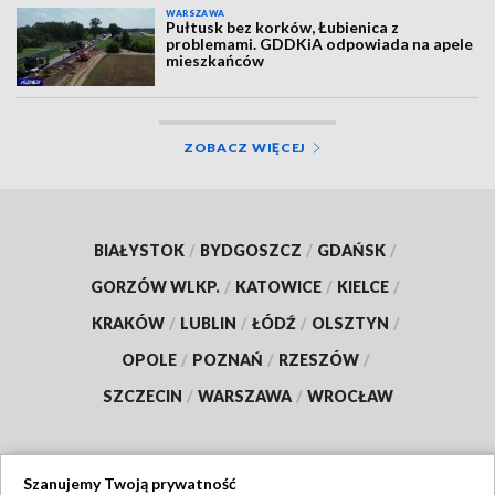
WARSZAWA
Pułtusk bez korków, Łubienica z
problemami. GDDKiA odpowiada na apele
mieszkańców
ZOBACZ WIĘCEJ
BIAŁYSTOK
/
BYDGOSZCZ
/
GDAŃSK
/
GORZÓW WLKP.
/
KATOWICE
/
KIELCE
/
KRAKÓW
/
LUBLIN
/
ŁÓDŹ
/
OLSZTYN
/
OPOLE
/
POZNAŃ
/
RZESZÓW
/
SZCZECIN
/
WARSZAWA
/
WROCŁAW
Szanujemy Twoją prywatność