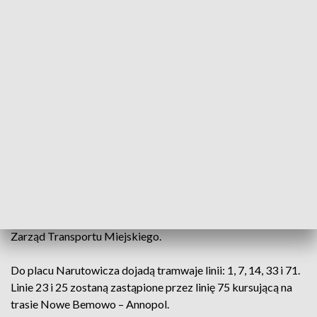
Grójeckiej w kierunku centrum, przed samym placem.
Komunikacja miejska
Od poniedziałku, 2 czerwca, tramwaje nie będą dojeżdżały
do pętli P+R Al. Krakowska.
"Zawieszone będzie kursowanie tramwajów linii 15 i 25. Przy
Och-Teatrze zostanie wybudowany rozjazd nakładkowy,
który umożliwi tramwajom dwukierunkowym zmianę
kierunku. Z tego powodu w poniedziałek tramwaje będą
kończyły trasę na placu Narutowicza. Od wtorku linia 9
będzie dojeżdżała do przystanku Och-Teatr" - poinformował
Zarząd Transportu Miejskiego.
Do placu Narutowicza dojadą tramwaje linii: 1, 7, 14, 33 i 71.
Linie 23 i 25 zostaną zastąpione przez linię 75 kursującą na
trasie Nowe Bemowo – Annopol.