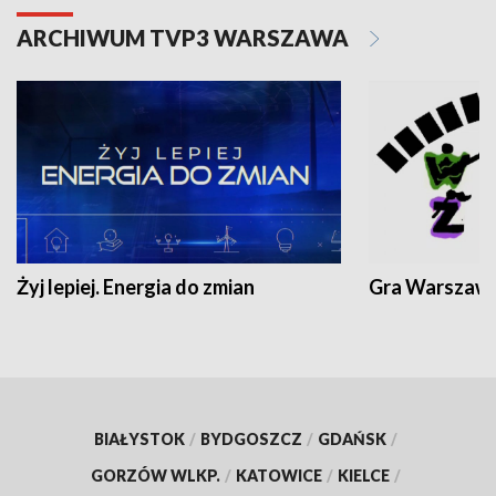
ARCHIWUM TVP3 WARSZAWA
Żyj lepiej. Energia do zmian
Gra Warszaw
BIAŁYSTOK
/
BYDGOSZCZ
/
GDAŃSK
/
GORZÓW WLKP.
/
KATOWICE
/
KIELCE
/