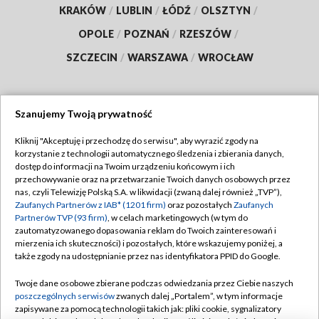
KRAKÓW
/
LUBLIN
/
ŁÓDŹ
/
OLSZTYN
/
OPOLE
/
POZNAŃ
/
RZESZÓW
/
SZCZECIN
/
WARSZAWA
/
WROCŁAW
Szanujemy Twoją prywatność
Dołącz do nas:
Kliknij "Akceptuję i przechodzę do serwisu", aby wyrazić zgody na
korzystanie z technologii automatycznego śledzenia i zbierania danych,
TVP
dostęp do informacji na Twoim urządzeniu końcowym i ich
Abonament TVP
przechowywanie oraz na przetwarzanie Twoich danych osobowych przez
Regulamin TVP
nas, czyli Telewizję Polską S.A. w likwidacji (zwaną dalej również „TVP”),
Emisja w TVP
Zaufanych Partnerów z IAB* (1201 firm)
oraz pozostałych
Zaufanych
Polityka prywatności
Partnerów TVP (93 firm)
, w celach marketingowych (w tym do
Centrum informacji TVP
Moje zgody
zautomatyzowanego dopasowania reklam do Twoich zainteresowań i
mierzenia ich skuteczności) i pozostałych, które wskazujemy poniżej, a
Naziemna Telewizja Cyfrowa
Pomoc
także zgody na udostępnianie przez nas identyfikatora PPID do Google.
Sklep TVP
Biuro reklamy
Twoje dane osobowe zbierane podczas odwiedzania przez Ciebie naszych
Rada Programowa
poszczególnych serwisów
zwanych dalej „Portalem”, w tym informacje
Kontakt
zapisywane za pomocą technologii takich jak: pliki cookie, sygnalizatory
System NOS