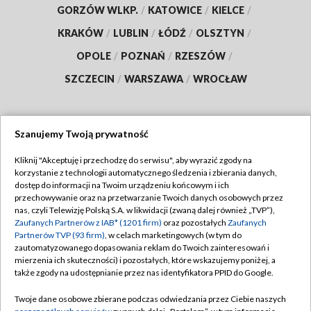
GORZÓW WLKP.
/
KATOWICE
/
KIELCE
/
KRAKÓW
/
LUBLIN
/
ŁÓDŹ
/
OLSZTYN
/
OPOLE
/
POZNAŃ
/
RZESZÓW
/
SZCZECIN
/
WARSZAWA
/
WROCŁAW
Szanujemy Twoją prywatność
Dołącz do nas:
Kliknij "Akceptuję i przechodzę do serwisu", aby wyrazić zgody na
korzystanie z technologii automatycznego śledzenia i zbierania danych,
TVP
dostęp do informacji na Twoim urządzeniu końcowym i ich
Abonament TVP
przechowywanie oraz na przetwarzanie Twoich danych osobowych przez
Regulamin TVP
nas, czyli Telewizję Polską S.A. w likwidacji (zwaną dalej również „TVP”),
Emisja w TVP
Zaufanych Partnerów z IAB* (1201 firm)
oraz pozostałych
Zaufanych
Polityka prywatności
Partnerów TVP (93 firm)
, w celach marketingowych (w tym do
Centrum informacji TVP
Moje zgody
zautomatyzowanego dopasowania reklam do Twoich zainteresowań i
mierzenia ich skuteczności) i pozostałych, które wskazujemy poniżej, a
Naziemna Telewizja Cyfrowa
Pomoc
także zgody na udostępnianie przez nas identyfikatora PPID do Google.
Sklep TVP
Biuro reklamy
Twoje dane osobowe zbierane podczas odwiedzania przez Ciebie naszych
Rada Programowa