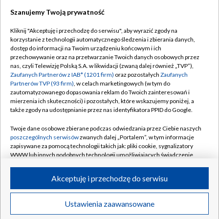
Szanujemy Twoją prywatność
Dołącz do nas:
Kliknij "Akceptuję i przechodzę do serwisu", aby wyrazić zgody na
korzystanie z technologii automatycznego śledzenia i zbierania danych,
TVP
dostęp do informacji na Twoim urządzeniu końcowym i ich
Abonament TVP
przechowywanie oraz na przetwarzanie Twoich danych osobowych przez
Regulamin TVP
nas, czyli Telewizję Polską S.A. w likwidacji (zwaną dalej również „TVP”),
Emisja w TVP
Zaufanych Partnerów z IAB* (1201 firm)
oraz pozostałych
Zaufanych
Polityka prywatności
Partnerów TVP (93 firm)
, w celach marketingowych (w tym do
Centrum informacji TVP
Moje zgody
zautomatyzowanego dopasowania reklam do Twoich zainteresowań i
mierzenia ich skuteczności) i pozostałych, które wskazujemy poniżej, a
Naziemna Telewizja Cyfrowa
Pomoc
także zgody na udostępnianie przez nas identyfikatora PPID do Google.
Sklep TVP
Biuro reklamy
Twoje dane osobowe zbierane podczas odwiedzania przez Ciebie naszych
Rada Programowa
poszczególnych serwisów
zwanych dalej „Portalem”, w tym informacje
Kontakt
zapisywane za pomocą technologii takich jak: pliki cookie, sygnalizatory
System NOS
WWW lub innych podobnych technologii umożliwiających świadczenie
dopasowanych i bezpiecznych usług, personalizację treści oraz reklam,
Informacje o nadawcy
Kanały
udostępnianie funkcji mediów społecznościowych oraz analizowanie
Akceptuję i przechodzę do serwisu
ruchu w Internecie.
Program dla prasy
©2026 Telewizja Polska S.A. w likwidacji
Biuro Reklamy
Twoje dane osobowe zbierane podczas odwiedzania przez Ciebie
Ustawienia zaawansowane
poszczególnych serwisów
na Portalu, takie jak adresy IP, identyfikatory
Ogłoszenie przetargowe
Twoich urządzeń końcowych i identyfikatory plików cookie, informacje o