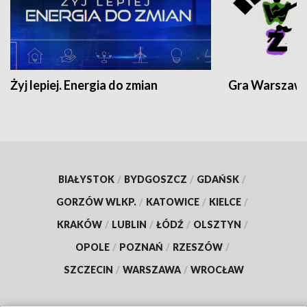
Żyj lepiej. Energia do zmian
Gra Warszaw
BIAŁYSTOK
/
BYDGOSZCZ
/
GDAŃSK
/
GORZÓW WLKP.
/
KATOWICE
/
KIELCE
/
KRAKÓW
/
LUBLIN
/
ŁÓDŹ
/
OLSZTYN
/
OPOLE
/
POZNAŃ
/
RZESZÓW
/
SZCZECIN
/
WARSZAWA
/
WROCŁAW