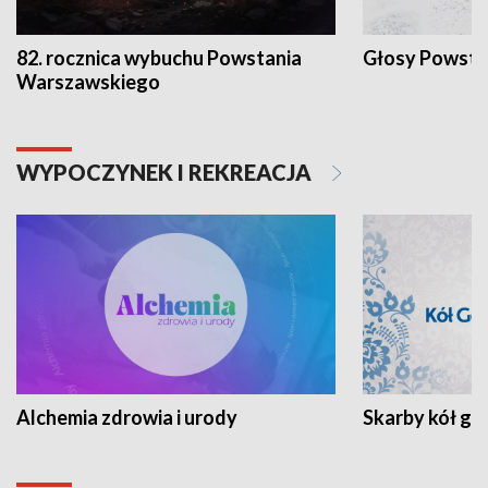
82. rocznica wybuchu Powstania
Głosy Powsta
Warszawskiego
WYPOCZYNEK I REKREACJA
Alchemia zdrowia i urody
Skarby kół go