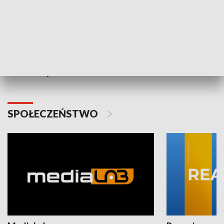
Plebiscyt Najlepsi Sportowcy
Wiadomości 
Warszawy 2025
SPOŁECZEŃSTWO