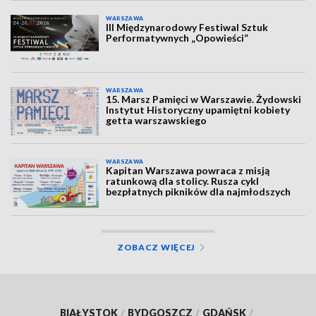
WARSZAWA
III Międzynarodowy Festiwal Sztuk
Performatywnych „Opowieści”
WARSZAWA
15. Marsz Pamięci w Warszawie. Żydowski
Instytut Historyczny upamiętni kobiety
getta warszawskiego
WARSZAWA
Kapitan Warszawa powraca z misją
ratunkową dla stolicy. Rusza cykl
bezpłatnych pikników dla najmłodszych
ZOBACZ WIĘCEJ
BIAŁYSTOK
/
BYDGOSZCZ
/
GDAŃSK
/