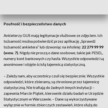
potrzebne są mieszkania socjalne, jakie grupy warto objąć
wsparciem albo jak dopasować pomoc do realnych potrzeb
ludzi.
Poufność i bezpieczeństwo danych
Ankieterzy GUS mają legitymacje służbowe ze zdjęciem. Ich
tożsamość można potwierdzić przez aplikację „Sprawdź
tożsamość ankietera” lub dzwoniąc na infolinię:
22 279 99 99
(wew. 7)
. Nigdy nie proszą o dane osobowe, takie jak PESEL,
numery kont bankowych czy hasła. Wszystkie odpowiedzi są
anonimowe i objęte ścisłą tajemnicą statystyczną.
– Zależy nam, aby uczestnicy czuli się bezpiecznie. Wszystkie
odpowiedzi, które zbieramy, są chronione przez tajemnicę
statystyczną. Nie trafiają do żadnych innych instytucji –
zapewnia Marcin Piątek, kierownik działu badań w Urzędzie
Statystycznym w Warszawie. – Dane są wykorzystywane
wyłącznie w formie zbiorczych zestawień, które służą do