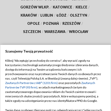
GORZÓW WLKP.
/
KATOWICE
/
KIELCE
/
KRAKÓW
/
LUBLIN
/
ŁÓDŹ
/
OLSZTYN
/
OPOLE
/
POZNAŃ
/
RZESZÓW
/
SZCZECIN
/
WARSZAWA
/
WROCŁAW
Szanujemy Twoją prywatność
Dołącz do nas:
Kliknij "Akceptuję i przechodzę do serwisu", aby wyrazić zgody na
korzystanie z technologii automatycznego śledzenia i zbierania danych,
TVP
dostęp do informacji na Twoim urządzeniu końcowym i ich
Abonament TVP
przechowywanie oraz na przetwarzanie Twoich danych osobowych przez
Regulamin TVP
nas, czyli Telewizję Polską S.A. w likwidacji (zwaną dalej również „TVP”),
Emisja w TVP
Polityka prywatności
Zaufanych Partnerów z IAB* (1201 firm)
oraz pozostałych
Zaufanych
Partnerów TVP (93 firm)
, w celach marketingowych (w tym do
Centrum informacji TVP
Moje zgody
zautomatyzowanego dopasowania reklam do Twoich zainteresowań i
mierzenia ich skuteczności) i pozostałych, które wskazujemy poniżej, a
Naziemna Telewizja Cyfrowa
Pomoc
także zgody na udostępnianie przez nas identyfikatora PPID do Google.
Sklep TVP
Biuro reklamy
Twoje dane osobowe zbierane podczas odwiedzania przez Ciebie naszych