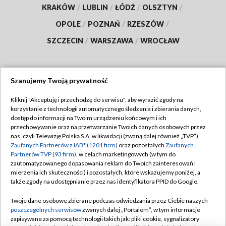
KRAKÓW
/
LUBLIN
/
ŁÓDŹ
/
OLSZTYN
/
OPOLE
/
POZNAŃ
/
RZESZÓW
/
SZCZECIN
/
WARSZAWA
/
WROCŁAW
Szanujemy Twoją prywatność
Dołącz do nas:
Kliknij "Akceptuję i przechodzę do serwisu", aby wyrazić zgody na
korzystanie z technologii automatycznego śledzenia i zbierania danych,
TVP
dostęp do informacji na Twoim urządzeniu końcowym i ich
Abonament TVP
przechowywanie oraz na przetwarzanie Twoich danych osobowych przez
Regulamin TVP
nas, czyli Telewizję Polską S.A. w likwidacji (zwaną dalej również „TVP”),
Emisja w TVP
Zaufanych Partnerów z IAB* (1201 firm)
oraz pozostałych
Zaufanych
Polityka prywatności
Partnerów TVP (93 firm)
, w celach marketingowych (w tym do
Centrum informacji TVP
Moje zgody
zautomatyzowanego dopasowania reklam do Twoich zainteresowań i
mierzenia ich skuteczności) i pozostałych, które wskazujemy poniżej, a
Naziemna Telewizja Cyfrowa
Pomoc
także zgody na udostępnianie przez nas identyfikatora PPID do Google.
Sklep TVP
Biuro reklamy
Twoje dane osobowe zbierane podczas odwiedzania przez Ciebie naszych
Rada Programowa
poszczególnych serwisów
zwanych dalej „Portalem”, w tym informacje
Kontakt
zapisywane za pomocą technologii takich jak: pliki cookie, sygnalizatory
System NOS