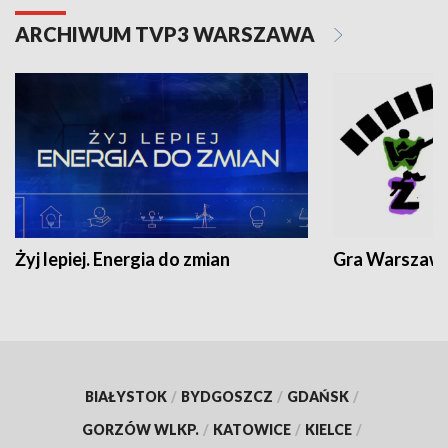
ARCHIWUM TVP3 WARSZAWA
Żyj lepiej. Energia do zmian
Gra Warszaw
BIAŁYSTOK
/
BYDGOSZCZ
/
GDAŃSK
/
GORZÓW WLKP.
/
KATOWICE
/
KIELCE
/