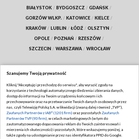
BIAŁYSTOK
/
BYDGOSZCZ
/
GDAŃSK
/
GORZÓW WLKP.
/
KATOWICE
/
KIELCE
/
KRAKÓW
/
LUBLIN
/
ŁÓDŹ
/
OLSZTYN
/
OPOLE
/
POZNAŃ
/
RZESZÓW
/
SZCZECIN
/
WARSZAWA
/
WROCŁAW
Szanujemy Twoją prywatność
Dołącz do nas:
Kliknij "Akceptuję i przechodzę do serwisu", aby wyrazić zgody na
korzystanie z technologii automatycznego śledzenia i zbierania danych,
TVP
dostęp do informacji na Twoim urządzeniu końcowym i ich
Abonament TVP
przechowywanie oraz na przetwarzanie Twoich danych osobowych przez
Regulamin TVP
nas, czyli Telewizję Polską S.A. w likwidacji (zwaną dalej również „TVP”),
Emisja w TVP
Polityka prywatności
Zaufanych Partnerów z IAB* (1201 firm)
oraz pozostałych
Zaufanych
Partnerów TVP (93 firm)
, w celach marketingowych (w tym do
Centrum informacji TVP
Moje zgody
zautomatyzowanego dopasowania reklam do Twoich zainteresowań i
mierzenia ich skuteczności) i pozostałych, które wskazujemy poniżej, a
Naziemna Telewizja Cyfrowa
Pomoc
także zgody na udostępnianie przez nas identyfikatora PPID do Google.