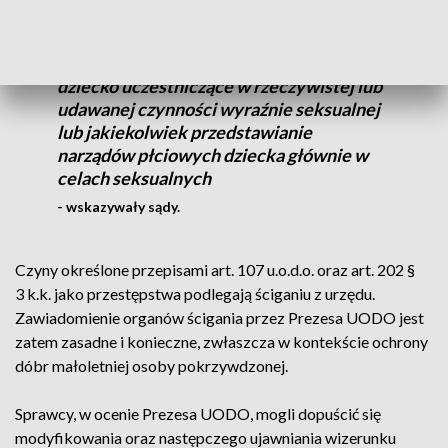
Pornografia dziecięca oznacza jakikolwiek
materiał, który wizualnie przedstawia
dziecko uczestniczące w rzeczywistej lub
udawanej czynności wyraźnie seksualnej
lub jakiekolwiek przedstawianie
narządów płciowych dziecka głównie w
celach seksualnych
- wskazywały sądy.
Czyny określone przepisami art. 107 u.o.d.o. oraz art. 202 §
3 k.k. jako przestępstwa podlegają ściganiu z urzędu.
Zawiadomienie organów ścigania przez Prezesa UODO jest
zatem zasadne i konieczne, zwłaszcza w kontekście ochrony
dóbr małoletniej osoby pokrzywdzonej.
Sprawcy, w ocenie Prezesa UODO, mogli dopuścić się
modyfikowania oraz następczego ujawniania wizerunku