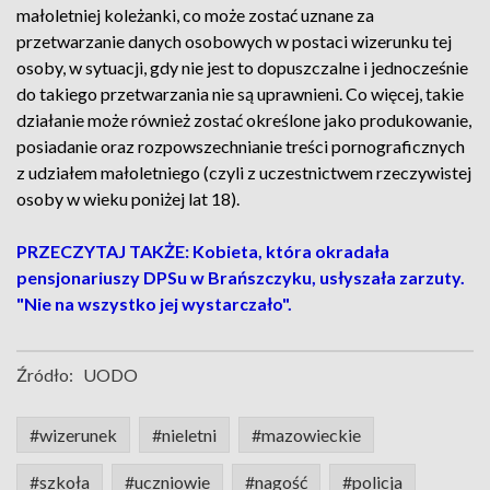
małoletniej koleżanki, co może zostać uznane za
przetwarzanie danych osobowych w postaci wizerunku tej
osoby, w sytuacji, gdy nie jest to dopuszczalne i jednocześnie
do takiego przetwarzania nie są uprawnieni. Co więcej, takie
działanie może również zostać określone jako produkowanie,
posiadanie oraz rozpowszechnianie treści pornograficznych
z udziałem małoletniego (czyli z uczestnictwem rzeczywistej
osoby w wieku poniżej lat 18).
PRZECZYTAJ TAKŻE: Kobieta, która okradała
pensjonariuszy DPSu w Brańszczyku, usłyszała zarzuty.
"Nie na wszystko jej wystarczało".
Źródło:
UODO
#wizerunek
#nieletni
#mazowieckie
#szkoła
#uczniowie
#nagość
#policja