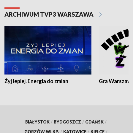
ARCHIWUM TVP3 WARSZAWA
Żyj lepiej. Energia do zmian
Gra Warszaw
BIAŁYSTOK
/
BYDGOSZCZ
/
GDAŃSK
/
GORZÓW WLKP.
/
KATOWICE
/
KIELCE
/