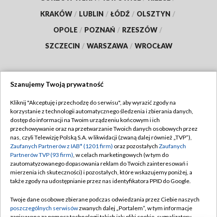
KRAKÓW
/
LUBLIN
/
ŁÓDŹ
/
OLSZTYN
/
OPOLE
/
POZNAŃ
/
RZESZÓW
/
SZCZECIN
/
WARSZAWA
/
WROCŁAW
Szanujemy Twoją prywatność
Dołącz do nas:
Kliknij "Akceptuję i przechodzę do serwisu", aby wyrazić zgody na
korzystanie z technologii automatycznego śledzenia i zbierania danych,
TVP
dostęp do informacji na Twoim urządzeniu końcowym i ich
Abonament TVP
przechowywanie oraz na przetwarzanie Twoich danych osobowych przez
Regulamin TVP
nas, czyli Telewizję Polską S.A. w likwidacji (zwaną dalej również „TVP”),
Emisja w TVP
Zaufanych Partnerów z IAB* (1201 firm)
oraz pozostałych
Zaufanych
Polityka prywatności
Partnerów TVP (93 firm)
, w celach marketingowych (w tym do
Centrum informacji TVP
Moje zgody
zautomatyzowanego dopasowania reklam do Twoich zainteresowań i
mierzenia ich skuteczności) i pozostałych, które wskazujemy poniżej, a
Naziemna Telewizja Cyfrowa
Pomoc
także zgody na udostępnianie przez nas identyfikatora PPID do Google.
Sklep TVP
Biuro reklamy
Twoje dane osobowe zbierane podczas odwiedzania przez Ciebie naszych
Rada Programowa
poszczególnych serwisów
zwanych dalej „Portalem”, w tym informacje
Kontakt
zapisywane za pomocą technologii takich jak: pliki cookie, sygnalizatory