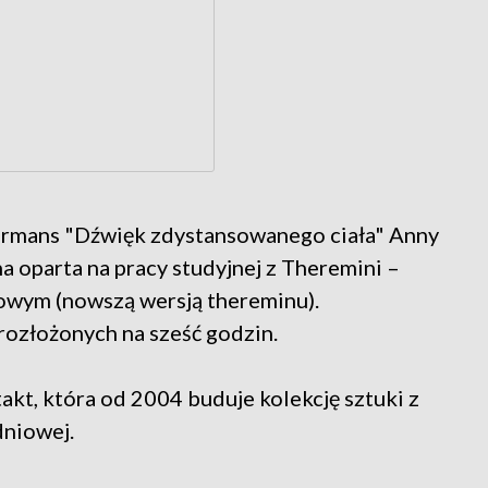
formans "Dźwięk zdystansowanego ciała" Anny
 oparta na pracy studyjnej z Theremini –
wym (nowszą wersją thereminu).
rozłożonych na sześć godzin.
kt, która od 2004 buduje kolekcję sztuki z
dniowej.