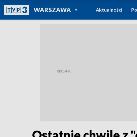
POWRÓT DO
WARSZAWA
Aktualności
Po
TVP REGIONY
Ostatnie chwile z