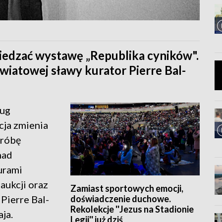
wiedzać wystawę „Republika cyników".
wiatowej sławy kurator Pierre Bal-
ług
cja zmienia
próbę
nad
urami
aukcji oraz
Zamiast sportowych emocji,
doświadczenie duchowe.
Pierre Bal-
Rekolekcje ''Jezus na Stadionie
ja.
Legii'' już dziś