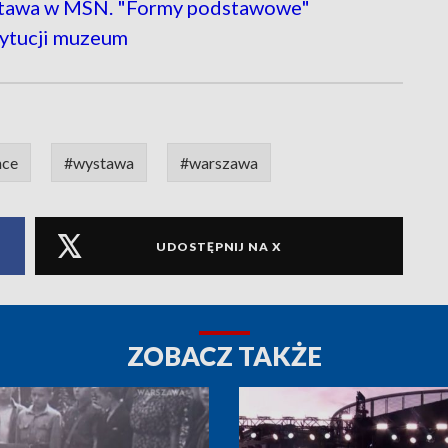
tawa w MSN. "Formy podstawowe"
tytucji muzeum
nce
#wystawa
#warszawa
UDOSTĘPNIJ NA X
ZOBACZ TAKŻE