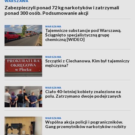
WARSZAWA
Zabezpieczyli ponad 72 kg narkotyków i zatrzymali
ponad 300 osób. Podsumowanie akcji
WARSZAWA
Tajemnicze substancje pod Warszawą.
Ściągnięto specjalistyczną grupę
chemiczną [WIDEO]
WARSZAWA
Szczątki z Ciechanowa. Kim był tajemniczy
mężczyzna?
WARSZAWA
Ciało 40-letniej kobiety znalezione na
polu. Zatrzymano dwoje podejrzanych
WARSZAWA
Wspólna akcja policji i pograniczników.
Gang przemytników narkotyków rozbity