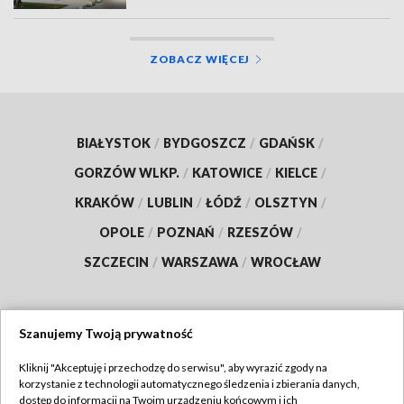
ZOBACZ WIĘCEJ
BIAŁYSTOK
/
BYDGOSZCZ
/
GDAŃSK
/
GORZÓW WLKP.
/
KATOWICE
/
KIELCE
/
KRAKÓW
/
LUBLIN
/
ŁÓDŹ
/
OLSZTYN
/
OPOLE
/
POZNAŃ
/
RZESZÓW
/
SZCZECIN
/
WARSZAWA
/
WROCŁAW
Szanujemy Twoją prywatność
Dołącz do nas:
Kliknij "Akceptuję i przechodzę do serwisu", aby wyrazić zgody na
korzystanie z technologii automatycznego śledzenia i zbierania danych,
TVP
dostęp do informacji na Twoim urządzeniu końcowym i ich