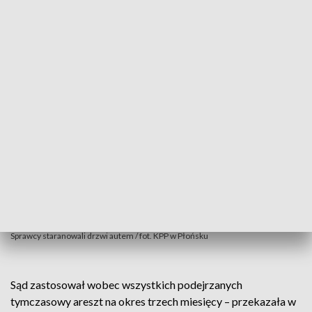
komórkowe i smartwatche.
Sprawcy staranowali drzwi autem / fot. KPP w Płońsku
Sąd zastosował wobec wszystkich podejrzanych
tymczasowy areszt na okres trzech miesięcy – przekazała w