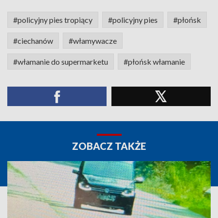
#policyjny pies tropiący
#policyjny pies
#płońsk
#ciechanów
#włamywacze
#włamanie do supermarketu
#płońsk włamanie
ZOBACZ TAKŻE