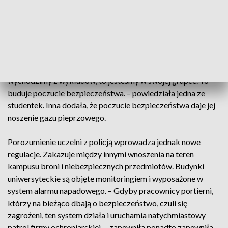
boję się. Ponadto, jestem przygotowany na różnego rodzaju
zagrożenia i wiem, jak zareagować – zapewnił.
Podobnie niektórzy studenci, sami starają się dbać o
bezpieczeństwo. – Myślę, że pomaga nam to, że
przemieszczamy się raczej w grupach. Zawsze, jak
wychodzimy z wykładów, to jesteśmy w swojej grupce. To
buduje poczucie bezpieczeństwa. – powiedziała jedna ze
studentek. Inna dodała, że poczucie bezpieczeństwa daje jej
noszenie gazu pieprzowego.
Porozumienie uczelni z policją wprowadza jednak nowe
regulacje. Zakazuje między innymi wnoszenia na teren
kampusu broni i niebezpiecznych przedmiotów. Budynki
uniwersyteckie są objęte monitoringiem i wyposażone w
system alarmu napadowego. – Gdyby pracownicy portierni,
którzy na bieżąco dbają o bezpieczeństwo, czuli się
zagrożeni, ten system działa i uruchamia natychmiastowy
patrol firmy ochroniarskiej. – zapewniła ponadto zapewniła