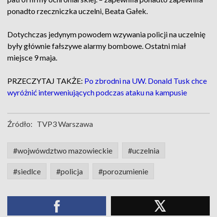
ponadto rzeczniczka uczelni, Beata Gałek.
Dotychczas jedynym powodem wzywania policji na uczelnię
były głównie fałszywe alarmy bombowe. Ostatni miał
miejsce 9 maja.
PRZECZYTAJ TAKŻE:
Po zbrodni na UW. Donald Tusk chce
wyróżnić interweniujących podczas ataku na kampusie
Źródło:
TVP3 Warszawa
#wojwówdztwo mazowieckie
#uczelnia
#siedlce
#policja
#porozumienie