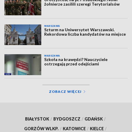
żołnierze zasilili szeregi Terytorialsów
WARSZAWA
Szturm na Uniwersytet Warszawski.
Rekordowa liczba kandydatów na miejsce
WARSZAWA
Szkoła na krawędzi? Nauczyciele
ostrzegają przed odejściami
ZOBACZ WIĘCEJ
BIAŁYSTOK
/
BYDGOSZCZ
/
GDAŃSK
/
GORZÓW WLKP.
/
KATOWICE
/
KIELCE
/