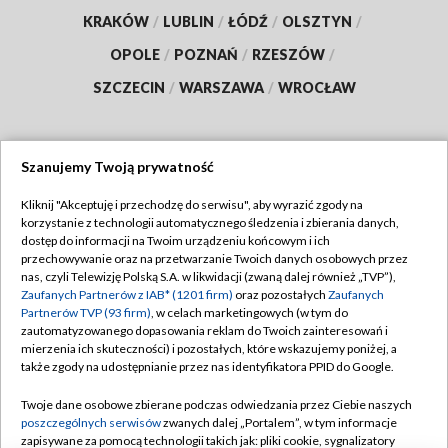
KRAKÓW
/
LUBLIN
/
ŁÓDŹ
/
OLSZTYN
/
OPOLE
/
POZNAŃ
/
RZESZÓW
/
SZCZECIN
/
WARSZAWA
/
WROCŁAW
Szanujemy Twoją prywatność
Dołącz do nas:
Kliknij "Akceptuję i przechodzę do serwisu", aby wyrazić zgody na
korzystanie z technologii automatycznego śledzenia i zbierania danych,
TVP
dostęp do informacji na Twoim urządzeniu końcowym i ich
Abonament TVP
przechowywanie oraz na przetwarzanie Twoich danych osobowych przez
Regulamin TVP
nas, czyli Telewizję Polską S.A. w likwidacji (zwaną dalej również „TVP”),
Emisja w TVP
Polityka prywatności
Zaufanych Partnerów z IAB* (1201 firm)
oraz pozostałych
Zaufanych
Partnerów TVP (93 firm)
, w celach marketingowych (w tym do
Centrum informacji TVP
Moje zgody
zautomatyzowanego dopasowania reklam do Twoich zainteresowań i
mierzenia ich skuteczności) i pozostałych, które wskazujemy poniżej, a
Naziemna Telewizja Cyfrowa
Pomoc
także zgody na udostępnianie przez nas identyfikatora PPID do Google.
Sklep TVP
Biuro reklamy
Twoje dane osobowe zbierane podczas odwiedzania przez Ciebie naszych
Rada Programowa
Kontakt
poszczególnych serwisów
zwanych dalej „Portalem”, w tym informacje
zapisywane za pomocą technologii takich jak: pliki cookie, sygnalizatory