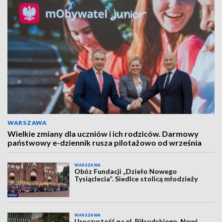
WARSZAWA
Wielkie zmiany dla uczniów i ich rodziców. Darmowy
państwowy e-dziennik rusza pilotażowo od września
WARSZAWA
Obóz Fundacji „Dzieło Nowego
Tysiąclecia”. Siedlce stolicą młodzieży
WARSZAWA
Uroczystość na pl. Piłsudskiego. Nowi