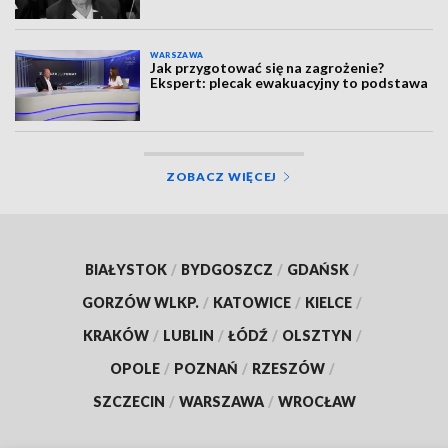
WARSZAWA
Jak przygotować się na zagrożenie?
Ekspert: plecak ewakuacyjny to podstawa
ZOBACZ WIĘCEJ
BIAŁYSTOK
/
BYDGOSZCZ
/
GDAŃSK
/
GORZÓW WLKP.
/
KATOWICE
/
KIELCE
/
KRAKÓW
/
LUBLIN
/
ŁÓDŹ
/
OLSZTYN
/
OPOLE
/
POZNAŃ
/
RZESZÓW
/
SZCZECIN
/
WARSZAWA
/
WROCŁAW