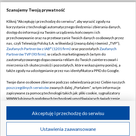
Szanujemy Twoją prywatność
Dołącz do nas:
Kliknij "Akceptuję i przechodzę do serwisu", aby wyrazić zgody na
korzystanie z technologii automatycznego śledzenia i zbierania danych,
TVP
dostęp do informacji na Twoim urządzeniu końcowym i ich
Abonament TVP
przechowywanie oraz na przetwarzanie Twoich danych osobowych przez
Regulamin TVP
nas, czyli Telewizję Polską S.A. w likwidacji (zwaną dalej również „TVP”),
Emisja w TVP
Polityka prywatności
Zaufanych Partnerów z IAB* (1201 firm)
oraz pozostałych
Zaufanych
Partnerów TVP (93 firm)
, w celach marketingowych (w tym do
Centrum informacji TVP
Moje zgody
zautomatyzowanego dopasowania reklam do Twoich zainteresowań i
mierzenia ich skuteczności) i pozostałych, które wskazujemy poniżej, a
Naziemna Telewizja Cyfrowa
Pomoc
także zgody na udostępnianie przez nas identyfikatora PPID do Google.
Sklep TVP
Biuro reklamy
Twoje dane osobowe zbierane podczas odwiedzania przez Ciebie naszych
Rada Programowa
Kontakt
poszczególnych serwisów
zwanych dalej „Portalem”, w tym informacje
zapisywane za pomocą technologii takich jak: pliki cookie, sygnalizatory
System NOS
WWW lub innych podobnych technologii umożliwiających świadczenie
dopasowanych i bezpiecznych usług, personalizację treści oraz reklam,
Informacje o nadawcy
Kanały
udostępnianie funkcji mediów społecznościowych oraz analizowanie
Akceptuję i przechodzę do serwisu
ruchu w Internecie.
Program dla prasy
©2026 Telewizja Polska S.A. w likwidacji
Biuro Reklamy
Twoje dane osobowe zbierane podczas odwiedzania przez Ciebie
Ustawienia zaawansowane
poszczególnych serwisów
na Portalu, takie jak adresy IP, identyfikatory
Ogłoszenie przetargowe