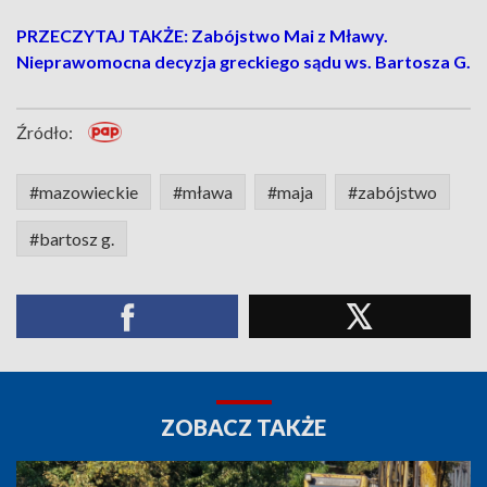
PRZECZYTAJ TAKŻE: Zabójstwo Mai z Mławy.
Nieprawomocna decyzja greckiego sądu ws. Bartosza G.
Źródło:
#mazowieckie
#mława
#maja
#zabójstwo
#bartosz g.
ZOBACZ TAKŻE