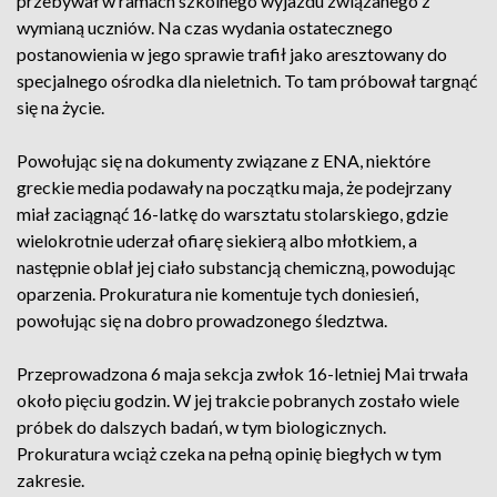
przebywał w ramach szkolnego wyjazdu związanego z
wymianą uczniów. Na czas wydania ostatecznego
postanowienia w jego sprawie trafił jako aresztowany do
specjalnego ośrodka dla nieletnich. To tam próbował targnąć
się na życie.
Powołując się na dokumenty związane z ENA, niektóre
greckie media podawały na początku maja, że podejrzany
miał zaciągnąć 16-latkę do warsztatu stolarskiego, gdzie
wielokrotnie uderzał ofiarę siekierą albo młotkiem, a
następnie oblał jej ciało substancją chemiczną, powodując
oparzenia. Prokuratura nie komentuje tych doniesień,
powołując się na dobro prowadzonego śledztwa.
Przeprowadzona 6 maja sekcja zwłok 16-letniej Mai trwała
około pięciu godzin. W jej trakcie pobranych zostało wiele
próbek do dalszych badań, w tym biologicznych.
Prokuratura wciąż czeka na pełną opinię biegłych w tym
zakresie.