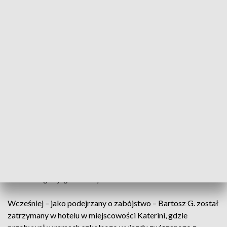
szczególnym okrucieństwem właśnie Bartoszowi G. Za taki
czyn grozi mu od 15 do 30 lat więzienia, bo zgodnie z
przepisami nieletniego nie można skazać na dożywocie.
Sekcja zwłok Mai wykazała wstępnie, że przyczyną zgonu
były rozległe obrażenia głowy ofiary.
Ekstradycja nastolatka do Polski
Według greckich mediów, w tym portalu ekathimerini.com.,
17-latek, który w Grecji został zatrzymany po odkryciu
zwłok nastolatki, nie zgodził się 5 maja przed sądem w
Salonikach w ramach wstępnej procedury na wydanie do
Polski. Miał powołać się przy tym na groźby kierowane
wobec niego i jego rodziny.
Wcześniej – jako podejrzany o zabójstwo – Bartosz G. został
zatrzymany w hotelu w miejscowości Katerini, gdzie