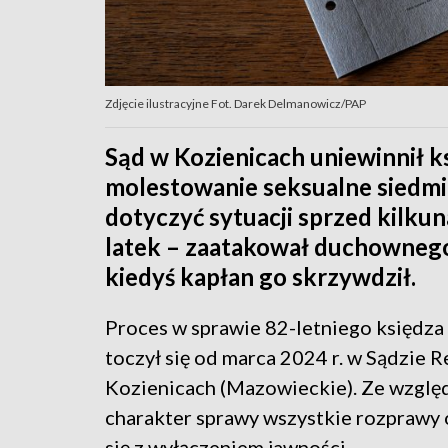
Zdjęcie ilustracyjne Fot. Darek Delmanowicz/PAP
Sąd w Kozienicach uniewinnił k
molestowanie seksualne siedmi
dotyczyć sytuacji sprzed kilkun
latek – zaatakował duchownego 
kiedyś kapłan go skrzywdził.
Proces w sprawie 82-letniego księdza
toczył się od marca 2024 r. w Sądzie
Kozienicach (Mazowieckie). Ze wzglę
charakter sprawy wszystkie rozprawy
się z wyłączeniem jawności.