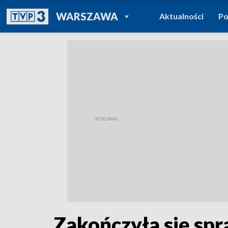
POWRÓT DO
WARSZAWA
Aktualności
Po
TVP REGIONY
Zakończyła się sp