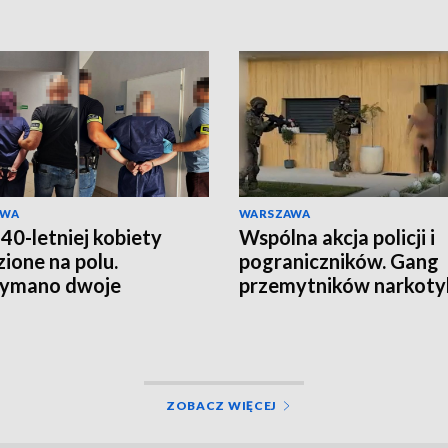
AWA
WARSZAWA
 40-letniej kobiety
Wspólna akcja policji i
zione na polu.
pograniczników. Gang
zymano dwoje
przemytników narkot
rzanych
rozbity
ZOBACZ WIĘCEJ