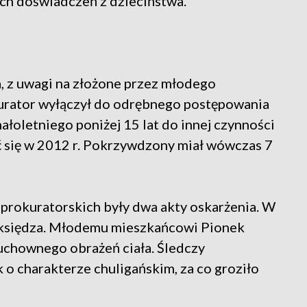
ych doświadczeń z dzieciństwa.
, z uwagi na złożone przez młodego
urator wyłączył do odrębnego postępowania
łoletniego poniżej 15 lat do innej czynności
ć się w 2012 r. Pokrzywdzony miał wówczas 7
rokuratorskich były dwa akty oskarżenia. W
 księdza. Młodemu mieszkańcowi Pionek
chownego obrażeń ciała. Śledczy
 o charakterze chuligańskim, za co groziło