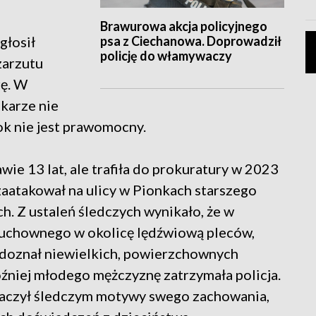
Brawurowa akcja policyjnego
psa z Ciechanowa. Doprowadził
głosił
policję do włamywaczy
zarzutu
ę. W
karze nie
ok nie jest prawomocny.
ie 13 lat, ale trafiła do prokuratury w 2023
zaatakował na ulicy w Pionkach starszego
h. Z ustaleń śledczych wynikało, że w
uchownego w okolicę lędźwiową pleców,
i doznał niewielkich, powierzchownych
później młodego mężczyznę zatrzymała policja.
umaczył śledczym motywy swego zachowania,