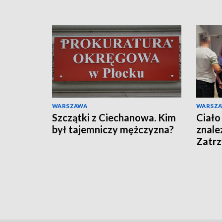
WARSZAWA
WARSZ
Szczątki z Ciechanowa. Kim
Ciało
był tajemniczy mężczyzna?
znale
Zatr
podej