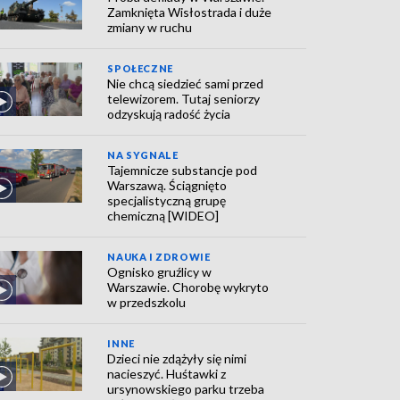
Zamknięta Wisłostrada i duże
zmiany w ruchu
SPOŁECZNE
Nie chcą siedzieć sami przed
telewizorem. Tutaj seniorzy
odzyskują radość życia
NA SYGNALE
Tajemnicze substancje pod
Warszawą. Ściągnięto
specjalistyczną grupę
chemiczną [WIDEO]
NAUKA I ZDROWIE
Ognisko gruźlicy w
Warszawie. Chorobę wykryto
w przedszkolu
INNE
Dzieci nie zdążyły się nimi
nacieszyć. Huśtawki z
ursynowskiego parku trzeba