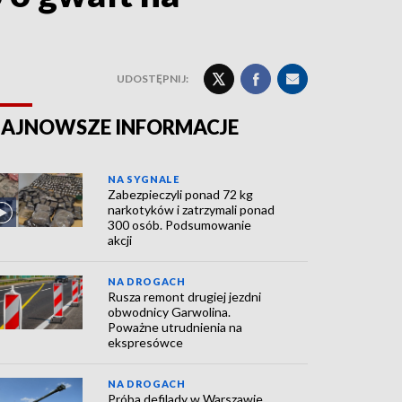
UDOSTĘPNIJ:
AJNOWSZE INFORMACJE
NA SYGNALE
Zabezpieczyli ponad 72 kg
narkotyków i zatrzymali ponad
300 osób. Podsumowanie
akcji
NA DROGACH
Rusza remont drugiej jezdni
obwodnicy Garwolina.
Poważne utrudnienia na
ekspresówce
NA DROGACH
Próba defilady w Warszawie.