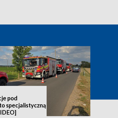
cje pod
o specjalistyczną
WIDEO]