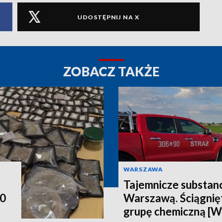
UDOSTĘPNIJ NA X
ZOBACZ TAKŻE
WARSZAWA
Tajemnicze substan
00
Warszawą. Ściągnięt
grupę chemiczną [