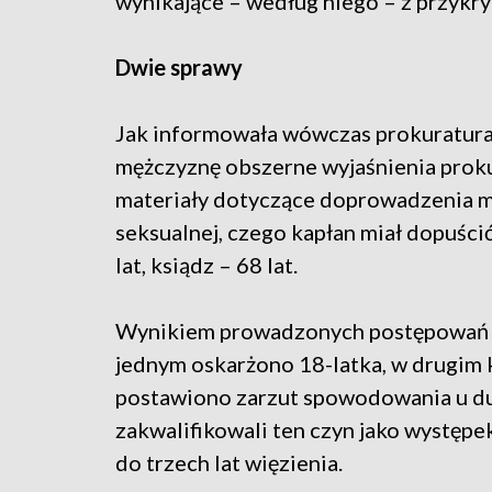
wynikające – według niego – z przykr
Dwie sprawy
Jak informowała wówczas prokuratura
mężczyznę obszerne wyjaśnienia prok
materiały dotyczące doprowadzenia ma
seksualnej, czego kapłan miał dopuści
lat, ksiądz – 68 lat.
Wynikiem prowadzonych postępowań p
jednym oskarżono 18-latka, w drugim
postawiono zarzut spowodowania u du
zakwalifikowali ten czyn jako występek
do trzech lat więzienia.