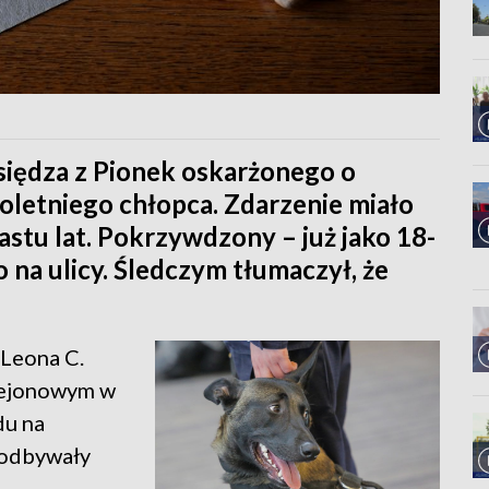
siędza z Pionek oskarżonego o
oletniego chłopca. Zdarzenie miało
astu lat. Pokrzywdzony – już jako 18-
na ulicy. Śledczym tłumaczył, że
 Leona C.
 Rejonowym w
du na
 odbywały