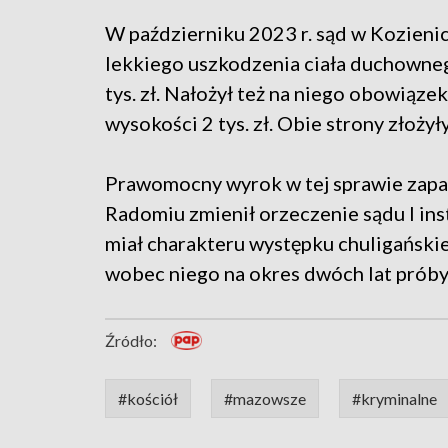
W październiku 2023 r. sąd w Kozienic
lekkiego uszkodzenia ciała duchowneg
tys. zł. Nałożył też na niego obowiąze
wysokości 2 tys. zł. Obie strony złożyły
Prawomocny wyrok w tej sprawie zapa
Radomiu zmienił orzeczenie sądu I inst
miał charakteru występku chuligańsk
wobec niego na okres dwóch lat próby
Źródło:
#kościół
#mazowsze
#kryminalne