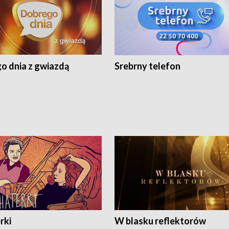
o dnia z gwiazdą
Srebrny telefon
rki
W blasku reflektorów