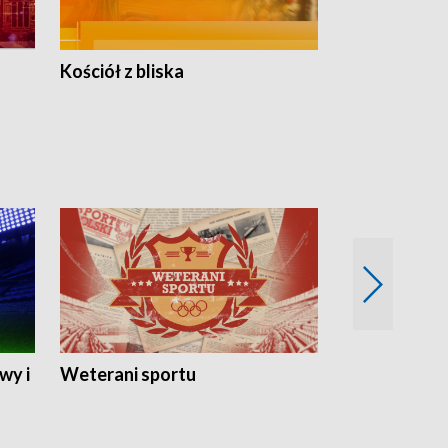
Kościół z bliska
wy i
Weterani sportu
Najlepsi Sp
2024