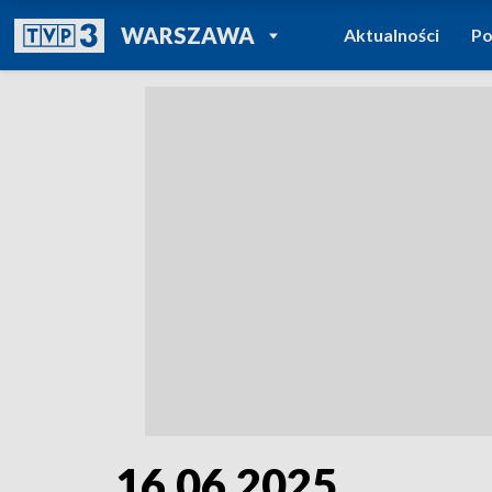
POWRÓT DO
WARSZAWA
Aktualności
Po
TVP REGIONY
16.06.2025