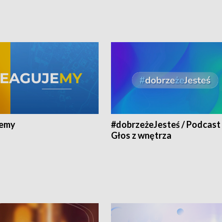
jemy
#dobrzeżeJesteś / Podcast 
Głos z wnętrza