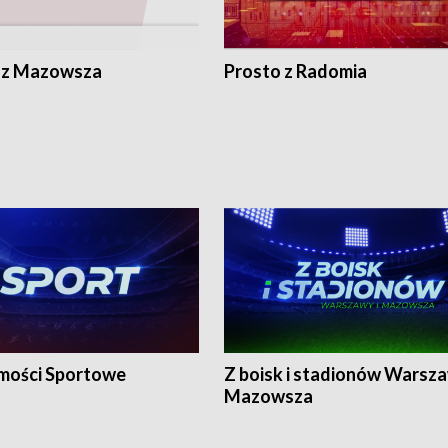
 z Mazowsza
Prosto z Radomia
ości Sportowe
Z boisk i stadionów Warsza
Mazowsza