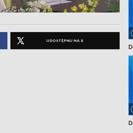
UDOSTĘPNIJ NA X
D
D