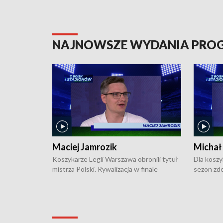
NAJNOWSZE WYDANIA PR
Maciej Jamrozik
Michał
Koszykarze Legii Warszawa obronili tytuł
Dla koszy
mistrza Polski. Rywalizacja w finale
sezon zde
ekstraklasy toczyła się do czterech
Najpierw 
zwycięstw i dopiero ostatni, siódmy mecz
międzyna
okazał się decydujący. W hali przy
Ligę Półn
Obrońców Tobruku na Bemowie
podbijać 
podopieczni estońskiego trenera Heiko
zasadnicz