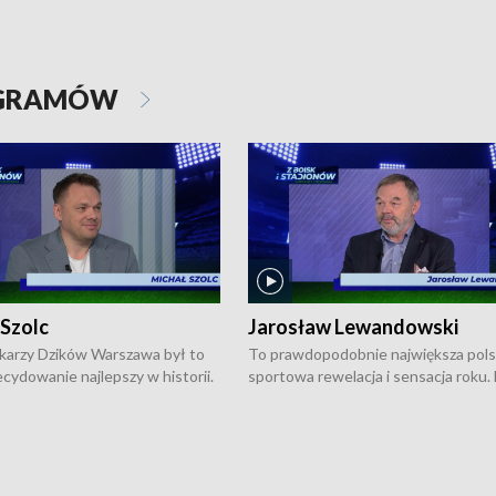
OGRAMÓW
 Szolc
Jarosław Lewandowski
karzy Dzików Warszawa był to
To prawdopodobnie największa pol
cydowanie najlepszy w historii.
sportowa rewelacja i sensacja roku.
pierwszy raz sięgnęli po
Chwalińska podbiła serca całej Pols
rodowe trofeum, wygrywając
kortach imienia Rolanda Garrosa w
ocno Europejską. Potem zaczęli
wielkoszlemowym turnieju French 
ekstraklasę. Po sezonie
przebijała się przez kwalifikacje, wyg
ym zadebiutowali w fazie play-
aż dziewięć pojedynków i dopiero w 