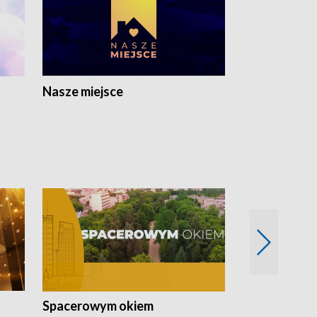
Nasze miejsce
Spacerowym okiem
Filmowe spo