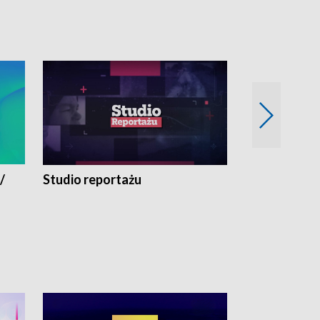
/
Studio reportażu
Eksperyment