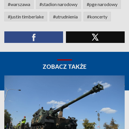
#warszawa
#stadion narodowy
#pge narodowy
#justin timberlake
#utrudnienia
#koncerty
ZOBACZ TAKŻE