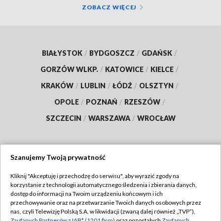
ZOBACZ WIĘCEJ
BIAŁYSTOK
/
BYDGOSZCZ
/
GDAŃSK
/
GORZÓW WLKP.
/
KATOWICE
/
KIELCE
/
KRAKÓW
/
LUBLIN
/
ŁÓDŹ
/
OLSZTYN
/
OPOLE
/
POZNAŃ
/
RZESZÓW
/
SZCZECIN
/
WARSZAWA
/
WROCŁAW
Szanujemy Twoją prywatność
Dołącz do nas:
Kliknij "Akceptuję i przechodzę do serwisu", aby wyrazić zgody na
korzystanie z technologii automatycznego śledzenia i zbierania danych,
TVP
dostęp do informacji na Twoim urządzeniu końcowym i ich
Abonament TVP
przechowywanie oraz na przetwarzanie Twoich danych osobowych przez
Regulamin TVP
nas, czyli Telewizję Polską S.A. w likwidacji (zwaną dalej również „TVP”),
Emisja w TVP
Zaufanych Partnerów z IAB* (1201 firm)
oraz pozostałych
Zaufanych