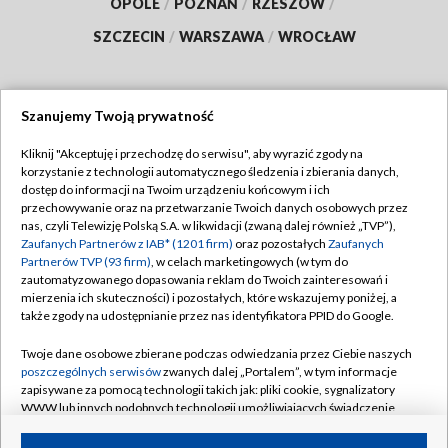
OPOLE
/
POZNAŃ
/
RZESZÓW
/
SZCZECIN
/
WARSZAWA
/
WROCŁAW
Szanujemy Twoją prywatność
Dołącz do nas:
Kliknij "Akceptuję i przechodzę do serwisu", aby wyrazić zgody na
korzystanie z technologii automatycznego śledzenia i zbierania danych,
TVP
dostęp do informacji na Twoim urządzeniu końcowym i ich
Abonament TVP
przechowywanie oraz na przetwarzanie Twoich danych osobowych przez
Regulamin TVP
nas, czyli Telewizję Polską S.A. w likwidacji (zwaną dalej również „TVP”),
Emisja w TVP
Zaufanych Partnerów z IAB* (1201 firm)
oraz pozostałych
Zaufanych
Polityka prywatności
Partnerów TVP (93 firm)
, w celach marketingowych (w tym do
Centrum informacji TVP
Moje zgody
zautomatyzowanego dopasowania reklam do Twoich zainteresowań i
mierzenia ich skuteczności) i pozostałych, które wskazujemy poniżej, a
Naziemna Telewizja Cyfrowa
Pomoc
także zgody na udostępnianie przez nas identyfikatora PPID do Google.
Sklep TVP
Biuro reklamy
Twoje dane osobowe zbierane podczas odwiedzania przez Ciebie naszych
Rada Programowa
poszczególnych serwisów
zwanych dalej „Portalem”, w tym informacje
Kontakt
zapisywane za pomocą technologii takich jak: pliki cookie, sygnalizatory
System NOS
WWW lub innych podobnych technologii umożliwiających świadczenie
dopasowanych i bezpiecznych usług, personalizację treści oraz reklam,
Informacje o nadawcy
Kanały
udostępnianie funkcji mediów społecznościowych oraz analizowanie