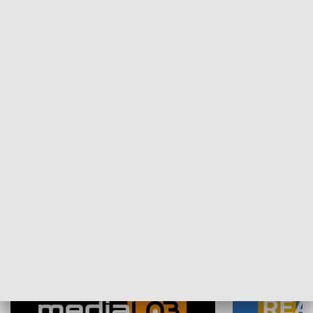
Plebiscyt Najlepsi Sportowcy
Wiadomości 
Warszawy 2025
SPOŁECZEŃSTWO