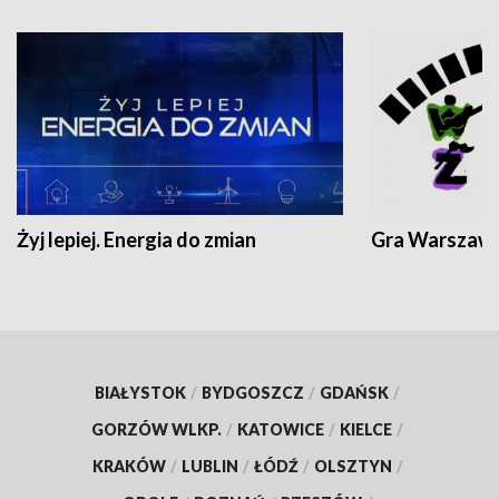
Żyj lepiej. Energia do zmian
Gra Warszaw
BIAŁYSTOK
/
BYDGOSZCZ
/
GDAŃSK
/
GORZÓW WLKP.
/
KATOWICE
/
KIELCE
/
KRAKÓW
/
LUBLIN
/
ŁÓDŹ
/
OLSZTYN
/