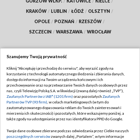
GORZÓW WLKP.
/
KATOWICE
/
KIELCE
/
KRAKÓW
/
LUBLIN
/
ŁÓDŹ
/
OLSZTYN
/
OPOLE
/
POZNAŃ
/
RZESZÓW
/
SZCZECIN
/
WARSZAWA
/
WROCŁAW
Szanujemy Twoją prywatność
Dołącz do nas:
Kliknij "Akceptuję i przechodzę do serwisu", aby wyrazić zgody na
korzystanie z technologii automatycznego śledzenia i zbierania danych,
TVP
dostęp do informacji na Twoim urządzeniu końcowym i ich
Abonament TVP
przechowywanie oraz na przetwarzanie Twoich danych osobowych przez
Regulamin TVP
nas, czyli Telewizję Polską S.A. w likwidacji (zwaną dalej również „TVP”),
Emisja w TVP
Polityka prywatności
Zaufanych Partnerów z IAB* (1201 firm)
oraz pozostałych
Zaufanych
Partnerów TVP (93 firm)
, w celach marketingowych (w tym do
Centrum informacji TVP
Moje zgody
zautomatyzowanego dopasowania reklam do Twoich zainteresowań i
mierzenia ich skuteczności) i pozostałych, które wskazujemy poniżej, a
Naziemna Telewizja Cyfrowa
Pomoc
także zgody na udostępnianie przez nas identyfikatora PPID do Google.
Sklep TVP
Biuro reklamy
Twoje dane osobowe zbierane podczas odwiedzania przez Ciebie naszych
Rada Programowa
Kontakt
poszczególnych serwisów
zwanych dalej „Portalem”, w tym informacje