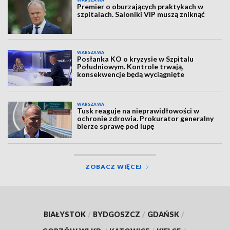
WARSZAWA
Premier o oburzających praktykach w
szpitalach. Saloniki VIP muszą zniknąć
WARSZAWA
Posłanka KO o kryzysie w Szpitalu
Południowym. Kontrole trwają,
konsekwencje będą wyciągnięte
WARSZAWA
Tusk reaguje na nieprawidłowości w
ochronie zdrowia. Prokurator generalny
bierze sprawę pod lupę
ZOBACZ WIĘCEJ
BIAŁYSTOK
/
BYDGOSZCZ
/
GDAŃSK
/