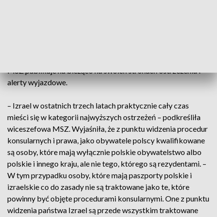
rozpocząć ewakuację, ale jest ona zawsze uzależniona od
sytuacji na miejscu. – Ewakuacja to jest środek ostateczny i
ona nie pozostaje bez wpływu na kraj urzędowania i na
naszych partnerów, którzy zwykle równolegle z nami
podejmują te działania – wyjaśniła Mościcka-Dendys.
Dodała, że Bliski Wschód to wyjątkowo niestabilny region i
MSZ publikuje na bieżąco na swoich stronach ostrzeżenia i
alerty wyjazdowe.
– Izrael w ostatnich trzech latach praktycznie cały czas
mieści się w kategorii najwyższych ostrzeżeń – podkreśliła
wiceszefowa MSZ. Wyjaśniła, że z punktu widzenia procedur
konsularnych i prawa, jako obywatele polscy kwalifikowane
są osoby, które mają wyłącznie polskie obywatelstwo albo
polskie i innego kraju, ale nie tego, którego są rezydentami. –
W tym przypadku osoby, które mają paszporty polskie i
izraelskie co do zasady nie są traktowane jako te, które
powinny być objęte procedurami konsularnymi. One z punktu
widzenia państwa Izrael są przede wszystkim traktowane