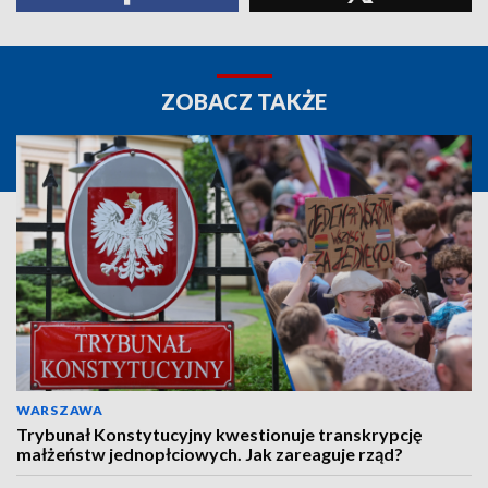
ZOBACZ TAKŻE
WARSZAWA
Trybunał Konstytucyjny kwestionuje transkrypcję
małżeństw jednopłciowych. Jak zareaguje rząd?