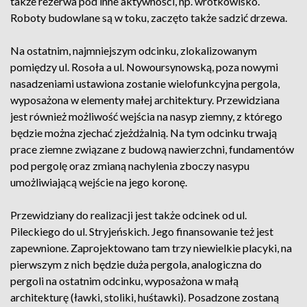
także rezerwa pod inne aktywności, np. wrotkowisko.
Roboty budowlane są w toku, zaczęto także sadzić drzewa.
Na ostatnim, najmniejszym odcinku, zlokalizowanym
pomiędzy ul. Rosoła a ul. Nowoursynowską, poza nowymi
nasadzeniami ustawiona zostanie wielofunkcyjna pergola,
wyposażona w elementy małej architektury. Przewidziana
jest również możliwość wejścia na nasyp ziemny, z którego
będzie można zjechać zjeżdżalnią. Na tym odcinku trwają
prace ziemne związane z budową nawierzchni, fundamentów
pod pergolę oraz zmianą nachylenia zboczy nasypu
umożliwiającą wejście na jego koronę.
Przewidziany do realizacji jest także odcinek od ul.
Pileckiego do ul. Stryjeńskich. Jego finansowanie też jest
zapewnione. Zaprojektowano tam trzy niewielkie placyki, na
pierwszym z nich będzie duża pergola, analogiczna do
pergoli na ostatnim odcinku, wyposażona w małą
architekturę (ławki, stoliki, huśtawki). Posadzone zostaną