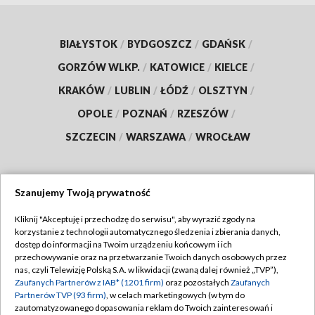
BIAŁYSTOK
/
BYDGOSZCZ
/
GDAŃSK
/
GORZÓW WLKP.
/
KATOWICE
/
KIELCE
/
KRAKÓW
/
LUBLIN
/
ŁÓDŹ
/
OLSZTYN
/
OPOLE
/
POZNAŃ
/
RZESZÓW
/
SZCZECIN
/
WARSZAWA
/
WROCŁAW
Szanujemy Twoją prywatność
Dołącz do nas:
Kliknij "Akceptuję i przechodzę do serwisu", aby wyrazić zgody na
korzystanie z technologii automatycznego śledzenia i zbierania danych,
TVP
dostęp do informacji na Twoim urządzeniu końcowym i ich
Abonament TVP
przechowywanie oraz na przetwarzanie Twoich danych osobowych przez
Regulamin TVP
nas, czyli Telewizję Polską S.A. w likwidacji (zwaną dalej również „TVP”),
Emisja w TVP
Polityka prywatności
Zaufanych Partnerów z IAB* (1201 firm)
oraz pozostałych
Zaufanych
Partnerów TVP (93 firm)
, w celach marketingowych (w tym do
Centrum informacji TVP
Moje zgody
zautomatyzowanego dopasowania reklam do Twoich zainteresowań i