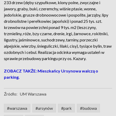
233 drzew (dęby szypułkowe, klony polne, zwyczajne i
jawory, graby, buki, czeremchy, wiśnie ptasie, wonne,
jedońskie, grusze drobnoowocowe i pospolite, jarząby, lipy
drobnolistne i perełkowiec japoński) i ponad 25 tys. szt.
krzewów na powierzchni ponad 9 tys. m2 (leszczyny,
trzmieliny, róże, bzy czarne, drenie, irgi, żarnowce, rokitniki,
ligustry, jaśminowce, suchodrzewy, tarniny, porzeczki
alpejskie, wierzby, śnieguliczki, lilaki, cisy), tysiące bylin, traw
ozdobnych i cebul. Realizacja odcinka wymaga ustaleń w
sprawie przebudowy parkingu przy os. Kazury.
ZOBACZ TAKŻE: Mieszkańcy Ursynowa walczą o
parking.
Źródło:
UM Warszawa
#warszawa
#ursynów
#park
#budowa