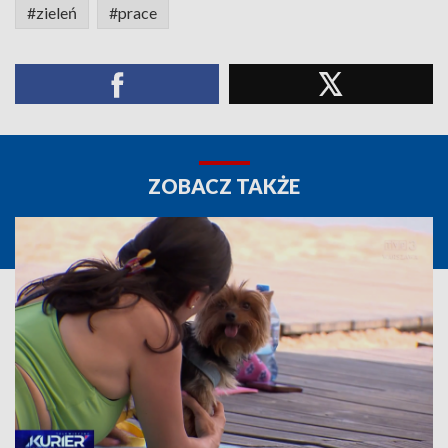
#zieleń
#prace
ZOBACZ TAKŻE