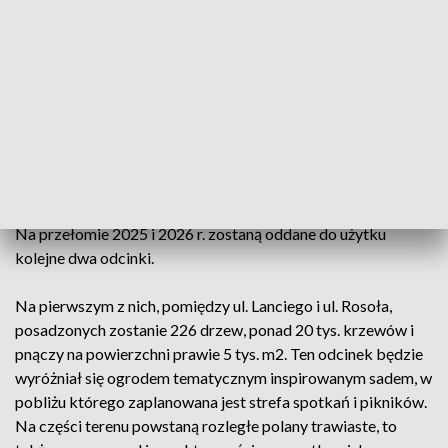
cebule. Główną atrakcją odcinka będzie ogród zmysłów, a w
nim dwie wyniesione rabaty i strefy sąsiedzkie. Dodatkowo
znajdą się tam również liczne ogrody deszczowe. Do tej pory
nasadzono 137 drzew, 10 854 szt. krzewów, 1287 szt. bylin i
traw ozdobnych, 3 142 szt. pnączy. Wykonano już większość
prac związanych z budową nowych nawierzchni (promenada i
mineralne alejki). Rozpoczął się montaż obiektów małej
architektury (ławki warszawskie).
Na przełomie 2025 i 2026 r. zostaną oddane do użytku
kolejne dwa odcinki.
Na pierwszym z nich, pomiędzy ul. Lanciego i ul. Rosoła,
posadzonych zostanie 226 drzew, ponad 20 tys. krzewów i
pnączy na powierzchni prawie 5 tys. m2. Ten odcinek będzie
wyróżniał się ogrodem tematycznym inspirowanym sadem, w
pobliżu którego zaplanowana jest strefa spotkań i pikników.
Na części terenu powstaną rozległe polany trawiaste, to