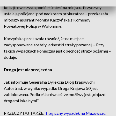
Kierujący pojazdem audi zderzył się z rowerzystą. W wyniku
kolizji rowerzysta poniósł śmierć na miejscu. Przyczyny
ustalają policjanci pod nadzorem prokuratora – przekazała
młodszy aspirant Monika Kaczyńska z Komendy
Powiatowej Policji w Wołominie.
Kaczyńska przekazała również, że na miejsce
zadysponowane zostały jednostki straży pożarnej. – Przy
takich wypadkach konieczna jest obecność straży pożarnej –
dodaje.
Droga jest nieprzejezdna
Jak informuje Generalna Dyrekcja Dróg krajowych i
Autostrad, w wyniku wypadku Droga Krajowa 50 jest
zablokowana. Podkreśla również, że możliwy jest „objazd
drogami lokalnymi”.
PRZECZYTAJ TAKŻE:
Tragiczny wypadek na Mazowszu.