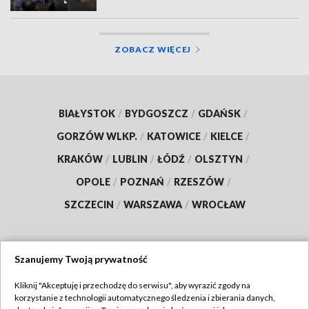
ZOBACZ WIĘCEJ
BIAŁYSTOK
/
BYDGOSZCZ
/
GDAŃSK
/
GORZÓW WLKP.
/
KATOWICE
/
KIELCE
/
KRAKÓW
/
LUBLIN
/
ŁÓDŹ
/
OLSZTYN
/
OPOLE
/
POZNAŃ
/
RZESZÓW
/
SZCZECIN
/
WARSZAWA
/
WROCŁAW
Szanujemy Twoją prywatność
Dołącz do nas:
Kliknij "Akceptuję i przechodzę do serwisu", aby wyrazić zgody na
korzystanie z technologii automatycznego śledzenia i zbierania danych,
TVP