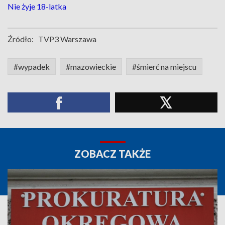
Nie żyje 18-latka
Źródło:
TVP3 Warszawa
#wypadek
#mazowieckie
#śmierć na miejscu
ZOBACZ TAKŻE