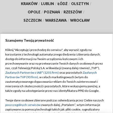
KRAKÓW
/
LUBLIN
/
ŁÓDŹ
/
OLSZTYN
/
OPOLE
/
POZNAŃ
/
RZESZÓW
/
SZCZECIN
/
WARSZAWA
/
WROCŁAW
Szanujemy Twoją prywatność
Dołącz do nas:
Kliknij "Akceptuję i przechodzę do serwisu", aby wyrazić zgody na
korzystanie z technologii automatycznego śledzenia i zbierania danych,
TVP
dostęp do informacji na Twoim urządzeniu końcowym i ich
Abonament TVP
przechowywanie oraz na przetwarzanie Twoich danych osobowych przez
Regulamin TVP
nas, czyli Telewizję Polską S.A. w likwidacji (zwaną dalej również „TVP”),
Emisja w TVP
Zaufanych Partnerów z IAB* (1201 firm)
oraz pozostałych
Zaufanych
Polityka prywatności
Partnerów TVP (93 firm)
, w celach marketingowych (w tym do
Centrum informacji TVP
Moje zgody
zautomatyzowanego dopasowania reklam do Twoich zainteresowań i
mierzenia ich skuteczności) i pozostałych, które wskazujemy poniżej, a
Naziemna Telewizja Cyfrowa
Pomoc
także zgody na udostępnianie przez nas identyfikatora PPID do Google.
Sklep TVP
Biuro reklamy
Twoje dane osobowe zbierane podczas odwiedzania przez Ciebie naszych
Rada Programowa
poszczególnych serwisów
zwanych dalej „Portalem”, w tym informacje
Kontakt
zapisywane za pomocą technologii takich jak: pliki cookie, sygnalizatory
System NOS