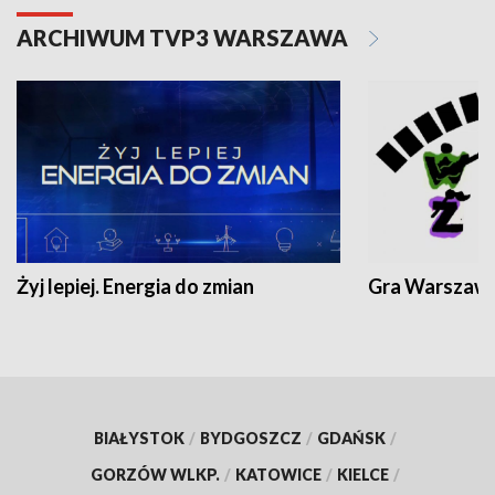
ARCHIWUM TVP3 WARSZAWA
Żyj lepiej. Energia do zmian
Gra Warszaw
BIAŁYSTOK
/
BYDGOSZCZ
/
GDAŃSK
/
GORZÓW WLKP.
/
KATOWICE
/
KIELCE
/