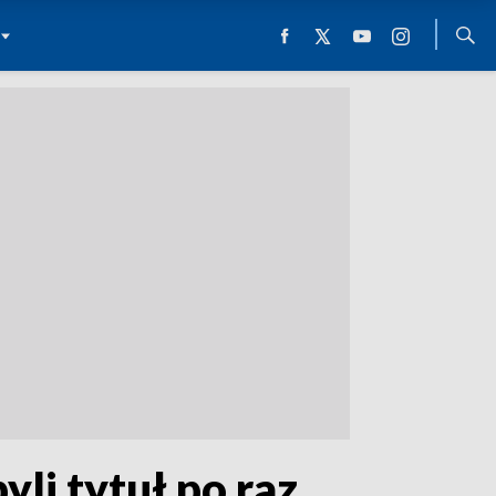
li tytuł po raz