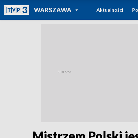
POWRÓT DO
WARSZAWA
Aktualności
Po
TVP REGIONY
Mistrzem Polski jes