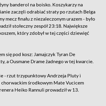
żyny banderol na boisko. Koszykarzy na
ianie zaczęli odrabiać straty po rzutach Belga
ny mecz finału z niezaleczonym urazem - było
wadził stołeczny zespół 23:18. Największe
koszem, który zdobył w tej części dziewięć
em się pod kosz: Jamajczyk Tyran De
kty, a Ousmane Drame żadnego w tej kwarcie.
ie - rzut trzypunktowy Andrzeja Pluty i
 z chorwackim środkowym Mate Vucicem
renera Heiko Rannuli prowadził w 13.