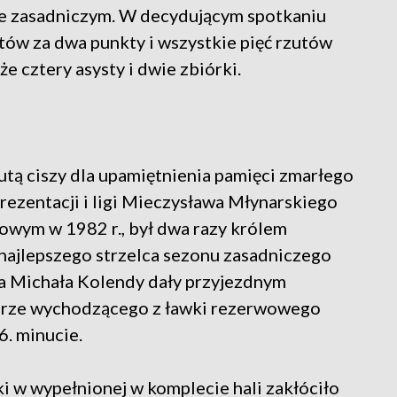
ie zasadniczym. W decydującym spotkaniu
zutów za dwa punkty i wszystkie pięć rzutów
e cztery asysty i dwie zbiórki.
tą ciszy dla upamiętnienia pamięci zmarłego
rezentacji i ligi Mieczysława Młynarskiego
owym w 1982 r., był dwa razy królem
e najlepszego strzelca sezonu zasadniczego
na Michała Kolendy dały przyjezdnym
 grze wychodzącego z ławki rezerwowego
. minucie.
 w wypełnionej w komplecie hali zakłóciło