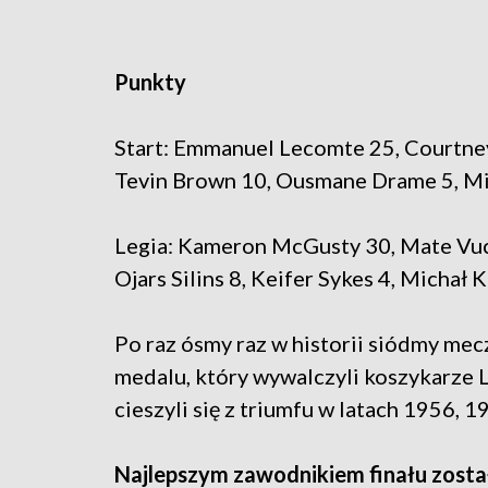
Punkty
Start: Emmanuel Lecomte 25, Courtney
Tevin Brown 10, Ousmane Drame 5, Mich
Legia: Kameron McGusty 30, Mate Vuci
Ojars Silins 8, Keifer Sykes 4, Michał 
Po raz ósmy raz w historii siódmy mec
medalu, który wywalczyli koszykarze Le
cieszyli się z triumfu w latach 1956, 
Najlepszym zawodnikiem finału zos