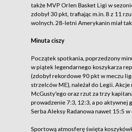
także MVP Orlen Basket Ligi w sezon
zdobył 30 pkt, trafiając m.in. 8 z 11 r
wolnych. 28-letni Amerykanin miał takż
Minuta ciszy
Początek spotkania, poprzedzony minu
w piątek legendarnego koszykarza rep
(zdobył rekordowe 90 pkt w meczu lig
strzelców ME), należał do Legii. Akcj
McGusty'ego oraz rzut za trzy kapita
prowadzenie 7:3, 12:3, a po aktywnej
Serba Aleksy Radanowa nawet 15:5 w 6
Sportową atmosferę święta koszykówki