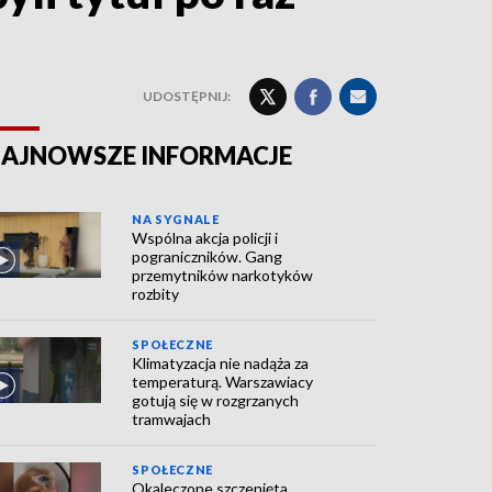
UDOSTĘPNIJ:
AJNOWSZE INFORMACJE
NA SYGNALE
Wspólna akcja policji i
pograniczników. Gang
przemytników narkotyków
rozbity
SPOŁECZNE
Klimatyzacja nie nadąża za
temperaturą. Warszawiacy
gotują się w rozgrzanych
tramwajach
SPOŁECZNE
Okaleczone szczenięta