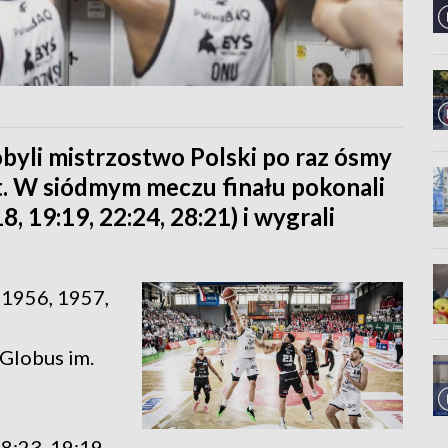
byli mistrzostwo Polski po raz ósmy
lat. W siódmym meczu finału pokonali
8, 19:19, 22:24, 28:21) i wygrali
w 1956, 1957,
 Globus im.
8:23, 19:19,