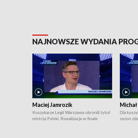
NAJNOWSZE WYDANIA PR
Maciej Jamrozik
Michał
Koszykarze Legii Warszawa obronili tytuł
Dla koszy
mistrza Polski. Rywalizacja w finale
sezon zde
ekstraklasy toczyła się do czterech
Najpierw 
zwycięstw i dopiero ostatni, siódmy mecz
międzyna
okazał się decydujący. W hali przy
Ligę Półn