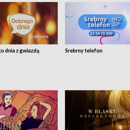
o dnia z gwiazdą
Srebrny telefon