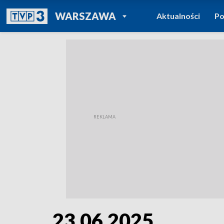
POWRÓT DO
WARSZAWA
Aktualności
Po
TVP REGIONY
23.06.2025