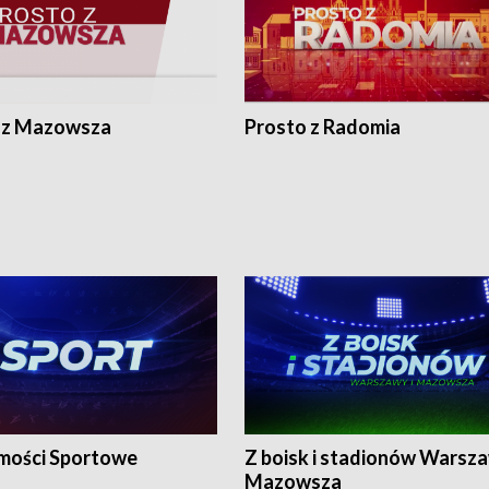
 z Mazowsza
Prosto z Radomia
ości Sportowe
Z boisk i stadionów Warsza
Mazowsza