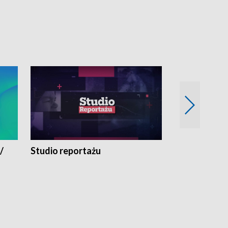
/
Studio reportażu
Eksperyment