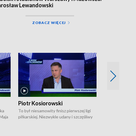
arosław Lewandowski
ZOBACZ WIĘCEJ
Piotr Kosiorowski
Tomasz Mat
ska
To był niesamowity finisz pierwszej ligi
Robert Lewandow
 Maja
piłkarskiej. Niezwykle udany i szczęśliwy
przygodę z Barc
ki na
dla Polonii Warszawa, która w ostatnich
Saternusa jest p
sekundach wywalczyła prawo gry w
Tomasz Matuszews
Open
barażach o ekstraklasę. W Magazynie
opowiada o począ