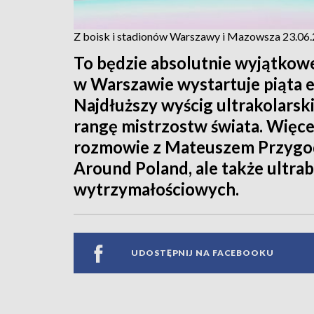
Z boisk i stadionów Warszawy i Mazowsza 23.0
To będzie absolutnie wyjątkowe
w Warszawie wystartuje piąta 
Najdłuższy wyścig ultrakolarski
rangę mistrzostw świata. Więcej
rozmowie z Mateuszem Przygod
Around Poland, ale także ultra
wytrzymałościowych.
UDOSTĘPNIJ NA FACEBOOKU