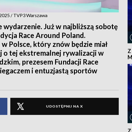
6.2025 / TVP3 Warszawa
 wydarzenie. Już w najbliższą sobotę
edycja Race Around Poland.
 w Polsce, który znów będzie miał
Z
 o tej ekstremalnej rywalizacji w
M
zkim, prezesem Fundacji Race
biegaczem i entuzjastą sportów
UDOSTĘPNIJ NA X
Z