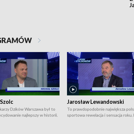
J
OGRAMÓW
 Szolc
Jarosław Lewandowski
karzy Dzików Warszawa był to
To prawdopodobnie największa pol
cydowanie najlepszy w historii.
sportowa rewelacja i sensacja roku.
pierwszy raz sięgnęli po
Chwalińska podbiła serca całej Pols
rodowe trofeum, wygrywając
kortach imienia Rolanda Garrosa w
ocno Europejską. Potem zaczęli
wielkoszlemowym turnieju French 