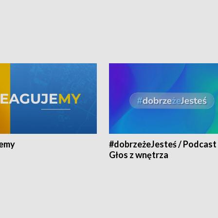
jemy
#dobrzeżeJesteś / Podcast 
Głos z wnętrza