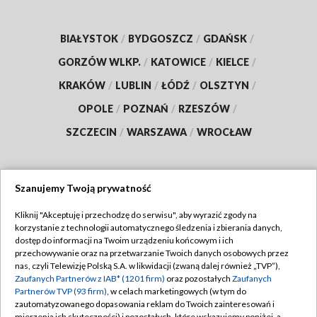
BIAŁYSTOK
/
BYDGOSZCZ
/
GDAŃSK
/
GORZÓW WLKP.
/
KATOWICE
/
KIELCE
/
KRAKÓW
/
LUBLIN
/
ŁÓDŹ
/
OLSZTYN
/
OPOLE
/
POZNAŃ
/
RZESZÓW
/
SZCZECIN
/
WARSZAWA
/
WROCŁAW
Szanujemy Twoją prywatność
Dołącz do nas:
Kliknij "Akceptuję i przechodzę do serwisu", aby wyrazić zgody na
korzystanie z technologii automatycznego śledzenia i zbierania danych,
TVP
dostęp do informacji na Twoim urządzeniu końcowym i ich
Abonament TVP
przechowywanie oraz na przetwarzanie Twoich danych osobowych przez
Regulamin TVP
nas, czyli Telewizję Polską S.A. w likwidacji (zwaną dalej również „TVP”),
Emisja w TVP
Polityka prywatności
Zaufanych Partnerów z IAB* (1201 firm)
oraz pozostałych
Zaufanych
Partnerów TVP (93 firm)
, w celach marketingowych (w tym do
Centrum informacji TVP
Moje zgody
zautomatyzowanego dopasowania reklam do Twoich zainteresowań i
mierzenia ich skuteczności) i pozostałych, które wskazujemy poniżej, a