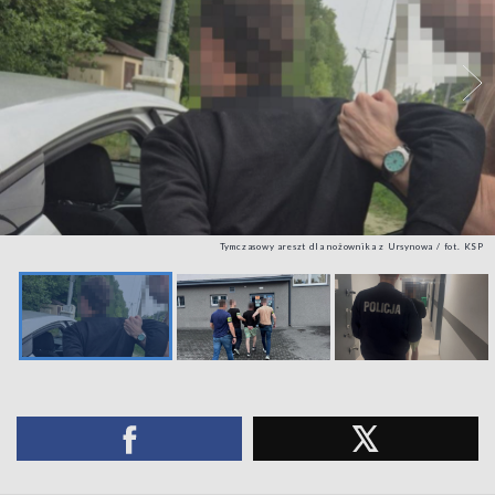
Tymczasowy areszt dla nożownika z Ursynowa / fot. KSP