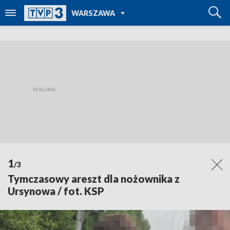
POWRÓT DO
WARSZAWA
TVP REGIONY
1
/3
Tymczasowy areszt dla nożownika z
Ursynowa / fot. KSP