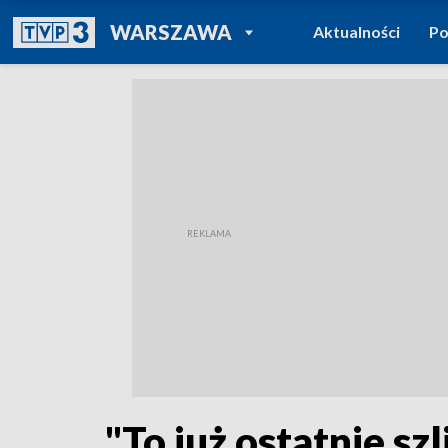
POWRÓT DO
WARSZAWA
Aktualności
Po
TVP REGIONY
"To już ostatnie sz