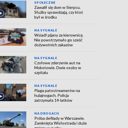
SPOŁECZNE
Zawalił się dom w Sierpcu.
Służby sprawdzają, czy ktoś
był w środku
NA SYGNALE
Wsiadł pijany za kierownicę.
Nie powstrzymało go sześć
dożywotnich zakazów
NA SYGNALE
Czołowe zderzenie aut na
Mokotowie. Dwie osoby w
szpitalu
NA SYGNALE
Plaga patostreamerów na
hulajnogach. Policja
zatrzymała 14-latków
NA DROGACH
Próba defilady w Warszawie.
Zamknięta Wisłostrada i duże
zmiany w ruchu