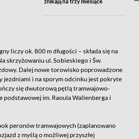
znikają na trzy miesiące
ny liczy ok. 800 m długości – składa się na
a skrzyżowaniu ul. Sobieskiego i Św.
azdowy. Dalej nowe torowisko poprowadzone
 jezdniami i na sporym odcinku jest pokryte
ończy się dwutorową pętlą tramwajowo-
e podstawowej im. Raoula Wallenberga i
obok peronów tramwajowych (zaplanowano
ozjazd z myślą o możliwej przyszłej