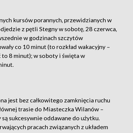
nych kursów porannych, przewidzianych w
odjedzie z pętli Stegny w sobotę, 28 czerwca,
powszednie w godzinach szczytów
wały co 10 minut (to rozkład wakacyjny –
o 8 minut); w soboty i święta w
inut.
na jest bez całkowitego zamknięcia ruchu
głównej trasie do Miasteczka Wilanów –
y są sukcesywnie oddawane do użytku.
trwających pracach związanych z układem