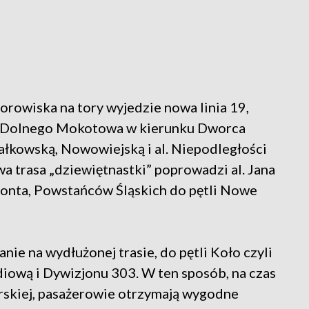
owiska na tory wyjedzie nowa linia 19,
 i Dolnego Mokotowa w kierunku Dworca
ałkowską, Nowowiejską i al. Niepodległości
a trasa „dziewiętnastki” poprowadzi al. Jana
ymonta, Powstańców Śląskich do pętli Nowe
e na wydłużonej trasie, do pętli Koło czyli
diową i Dywizjonu 303. W ten sposób, na czas
rskiej, pasażerowie otrzymają wygodne