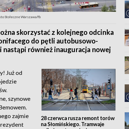
asto Stołeczne Warszawa/fb
ożna skorzystać z kolejnego odcinka
onifacego do pętli autobusowo-
i nastąpi również inauguracja nowej
y! Już od
ojedzie
św.
dne, szynowe
 i Bemowem.
nego zajmie
28 czerwca rusza remont torów
na Słomińskiego. Tramwaje
 prezydent