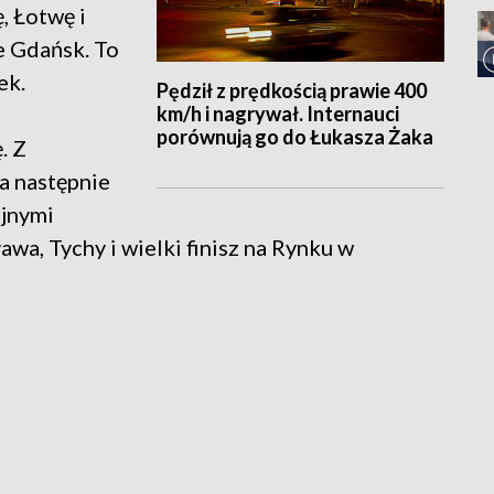
, Łotwę i
e Gdańsk. To
ek.
Pędził z prędkością prawie 400
km/h i nagrywał. Internauci
porównują go do Łukasza Żaka
. Z
a następnie
ejnymi
wa, Tychy i wielki finisz na Rynku w