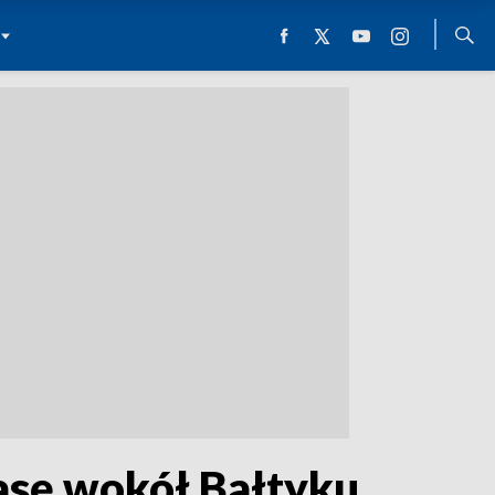
asę wokół Bałtyku.