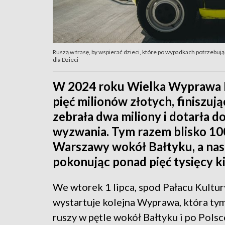
Ruszą w trasę, by wspierać dzieci, które po wypadkach potrzebują 
dla Dzieci
W 2024 roku Wielka Wyprawa M
pięć milionów złotych, finiszuj
zebrała dwa miliony i dotarła d
wyzwania. Tym razem blisko 100
Warszawy wokół Bałtyku, a nas
pokonując ponad pięć tysięcy k
We wtorek 1 lipca, spod Pałacu Kultur
wystartuje kolejna Wyprawa, która ty
ruszy w pętle wokół Bałtyku i po Polsc