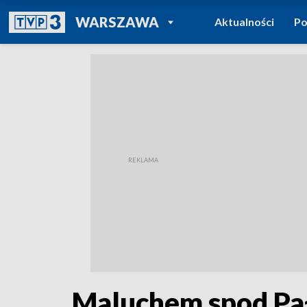
POWRÓT DO
WARSZAWA
Aktualności
Po
TVP REGIONY
Maluchem spod Pał