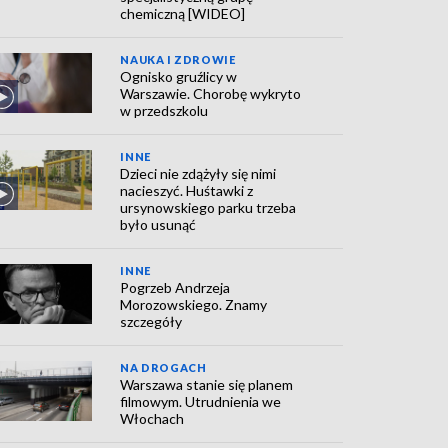
chemiczną [WIDEO]
NAUKA I ZDROWIE
Ognisko gruźlicy w
Warszawie. Chorobę wykryto
w przedszkolu
INNE
Dzieci nie zdążyły się nimi
nacieszyć. Huśtawki z
ursynowskiego parku trzeba
było usunąć
INNE
Pogrzeb Andrzeja
Morozowskiego. Znamy
szczegóły
NA DROGACH
Warszawa stanie się planem
filmowym. Utrudnienia we
Włochach