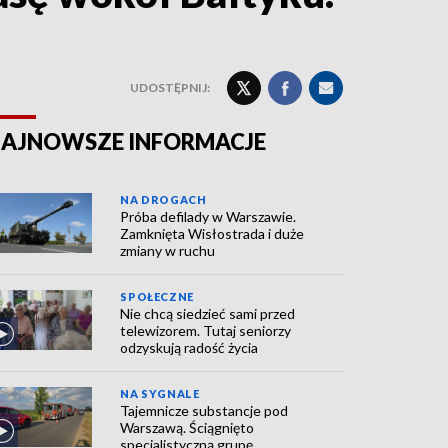
UDOSTĘPNIJ:
AJNOWSZE INFORMACJE
NA DROGACH
Próba defilady w Warszawie.
Zamknięta Wisłostrada i duże
zmiany w ruchu
SPOŁECZNE
Nie chcą siedzieć sami przed
telewizorem. Tutaj seniorzy
odzyskują radość życia
NA SYGNALE
Tajemnicze substancje pod
Warszawą. Ściągnięto
specjalistyczną grupę