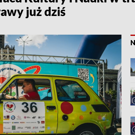
rawy już dziś
N