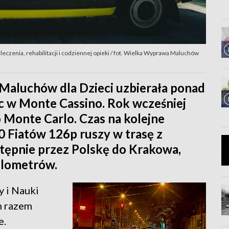
leczenia, rehabilitacji i codziennej opieki / fot. Wielka Wyprawa Maluchów
aluchów dla Dzieci uzbierała ponad
ąc w Monte Cassino. Rok wcześniej
o Monte Carlo. Czas na kolejne
 Fiatów 126p ruszy w trasę z
tępnie przez Polskę do Krakowa,
ilometrów.
y i Nauki
m razem
e.