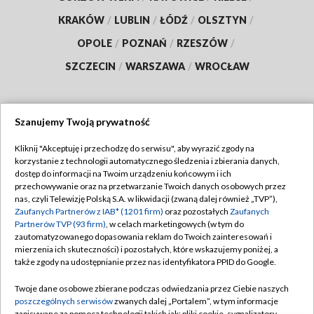
KRAKÓW
/
LUBLIN
/
ŁÓDŹ
/
OLSZTYN
/
OPOLE
/
POZNAŃ
/
RZESZÓW
/
SZCZECIN
/
WARSZAWA
/
WROCŁAW
Szanujemy Twoją prywatność
Dołącz do nas:
Kliknij "Akceptuję i przechodzę do serwisu", aby wyrazić zgody na
korzystanie z technologii automatycznego śledzenia i zbierania danych,
TVP
dostęp do informacji na Twoim urządzeniu końcowym i ich
Abonament TVP
przechowywanie oraz na przetwarzanie Twoich danych osobowych przez
Regulamin TVP
nas, czyli Telewizję Polską S.A. w likwidacji (zwaną dalej również „TVP”),
Emisja w TVP
Zaufanych Partnerów z IAB* (1201 firm)
oraz pozostałych
Zaufanych
Polityka prywatności
Partnerów TVP (93 firm)
, w celach marketingowych (w tym do
Centrum informacji TVP
Moje zgody
zautomatyzowanego dopasowania reklam do Twoich zainteresowań i
mierzenia ich skuteczności) i pozostałych, które wskazujemy poniżej, a
Naziemna Telewizja Cyfrowa
Pomoc
także zgody na udostępnianie przez nas identyfikatora PPID do Google.
Sklep TVP
Biuro reklamy
Twoje dane osobowe zbierane podczas odwiedzania przez Ciebie naszych
Rada Programowa
poszczególnych serwisów
zwanych dalej „Portalem”, w tym informacje
Kontakt
zapisywane za pomocą technologii takich jak: pliki cookie, sygnalizatory