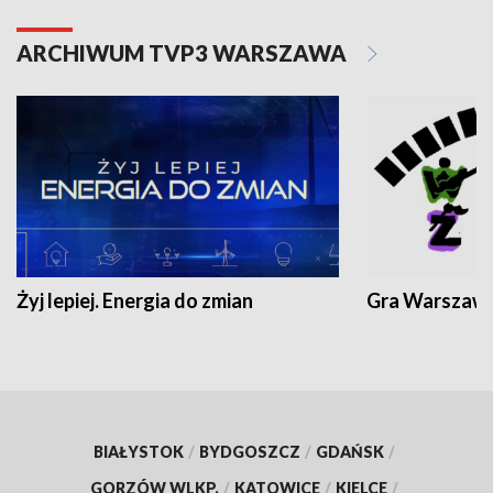
ARCHIWUM TVP3 WARSZAWA
Żyj lepiej. Energia do zmian
Gra Warszaw
BIAŁYSTOK
/
BYDGOSZCZ
/
GDAŃSK
/
GORZÓW WLKP.
/
KATOWICE
/
KIELCE
/