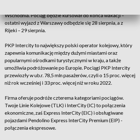
Po godz. 9.00 następnego dnia skład ma przekroczyć polską
granicę z Czechami i o 14.16 dotrzeć do stacji Warszawa
Wschodnia. Pociąg będzie kursował do końca wakacji –
ostatni wyjazd z Warszawy odbędzie się 28 sierpnia, a z
Rijeki – 29 sierpnia.
PKP Intercity to największy polski operator kolejowy, który
zapewnia komunikację między dużymi miastami oraz
popularnymi ośrodkami turystycznymi w kraju, a także
umożliwia podróżowanie po Europie. Pociągi PKP Intercity
przewiozły w ub.r. 78,5 mln pasażerów, czyli o 15 proc. więcej
niż rok wcześniej i 33 proc. więcej niż w roku 2022.
Firma oferuje podróże czterema kategoriami pociągów.
Twoje Linie Kolejowe (TLK) i InterCity (IC) to połączenia
ekonomiczne, zaś Express InterCity (EIC) i obsługiwane
pojazdami Pendolino Express InterCity Premium (EIP) -
połączenia ekspresowe.