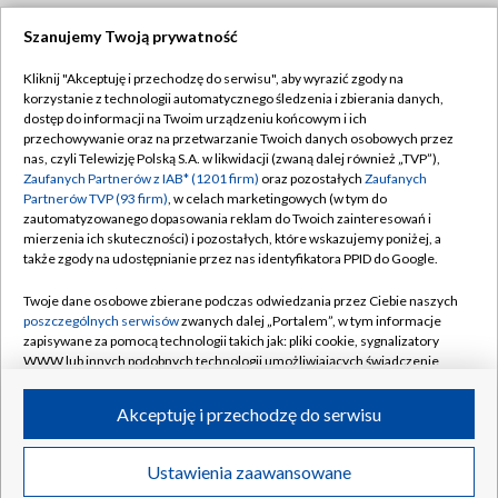
Szanujemy Twoją prywatność
Dołącz do nas:
Kliknij "Akceptuję i przechodzę do serwisu", aby wyrazić zgody na
korzystanie z technologii automatycznego śledzenia i zbierania danych,
TVP
dostęp do informacji na Twoim urządzeniu końcowym i ich
Abonament TVP
przechowywanie oraz na przetwarzanie Twoich danych osobowych przez
Regulamin TVP
nas, czyli Telewizję Polską S.A. w likwidacji (zwaną dalej również „TVP”),
Emisja w TVP
Polityka prywatności
Zaufanych Partnerów z IAB* (1201 firm)
oraz pozostałych
Zaufanych
Partnerów TVP (93 firm)
, w celach marketingowych (w tym do
Centrum informacji TVP
Moje zgody
zautomatyzowanego dopasowania reklam do Twoich zainteresowań i
mierzenia ich skuteczności) i pozostałych, które wskazujemy poniżej, a
Naziemna Telewizja Cyfrowa
Pomoc
także zgody na udostępnianie przez nas identyfikatora PPID do Google.
Sklep TVP
Biuro reklamy
Twoje dane osobowe zbierane podczas odwiedzania przez Ciebie naszych
Rada Programowa
Kontakt
poszczególnych serwisów
zwanych dalej „Portalem”, w tym informacje
zapisywane za pomocą technologii takich jak: pliki cookie, sygnalizatory
System NOS
WWW lub innych podobnych technologii umożliwiających świadczenie
dopasowanych i bezpiecznych usług, personalizację treści oraz reklam,
Informacje o nadawcy
Kanały
udostępnianie funkcji mediów społecznościowych oraz analizowanie
Akceptuję i przechodzę do serwisu
ruchu w Internecie.
Program dla prasy
©2026 Telewizja Polska S.A. w likwidacji
Biuro Reklamy
Twoje dane osobowe zbierane podczas odwiedzania przez Ciebie
Ustawienia zaawansowane
poszczególnych serwisów
na Portalu, takie jak adresy IP, identyfikatory
Ogłoszenie przetargowe