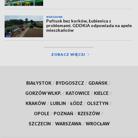
WARSZAWA
Pułtusk bez korków, Łubienica z
problemami. GDDKiA odpowiada na apele
mieszkańców
ZOBACZ WIĘCEJ
BIAŁYSTOK
/
BYDGOSZCZ
/
GDAŃSK
/
GORZÓW WLKP.
/
KATOWICE
/
KIELCE
/
KRAKÓW
/
LUBLIN
/
ŁÓDŹ
/
OLSZTYN
/
OPOLE
/
POZNAŃ
/
RZESZÓW
/
SZCZECIN
/
WARSZAWA
/
WROCŁAW