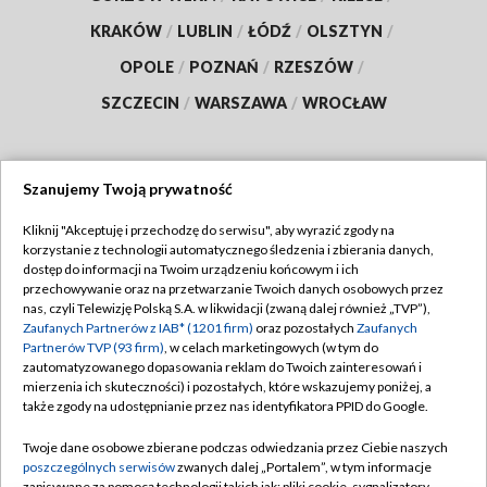
KRAKÓW
/
LUBLIN
/
ŁÓDŹ
/
OLSZTYN
/
OPOLE
/
POZNAŃ
/
RZESZÓW
/
SZCZECIN
/
WARSZAWA
/
WROCŁAW
Szanujemy Twoją prywatność
Dołącz do nas:
Kliknij "Akceptuję i przechodzę do serwisu", aby wyrazić zgody na
korzystanie z technologii automatycznego śledzenia i zbierania danych,
TVP
dostęp do informacji na Twoim urządzeniu końcowym i ich
Abonament TVP
przechowywanie oraz na przetwarzanie Twoich danych osobowych przez
Regulamin TVP
nas, czyli Telewizję Polską S.A. w likwidacji (zwaną dalej również „TVP”),
Emisja w TVP
Zaufanych Partnerów z IAB* (1201 firm)
oraz pozostałych
Zaufanych
Polityka prywatności
Partnerów TVP (93 firm)
, w celach marketingowych (w tym do
Centrum informacji TVP
Moje zgody
zautomatyzowanego dopasowania reklam do Twoich zainteresowań i
mierzenia ich skuteczności) i pozostałych, które wskazujemy poniżej, a
Naziemna Telewizja Cyfrowa
Pomoc
także zgody na udostępnianie przez nas identyfikatora PPID do Google.
Sklep TVP
Biuro reklamy
Twoje dane osobowe zbierane podczas odwiedzania przez Ciebie naszych
Rada Programowa
poszczególnych serwisów
zwanych dalej „Portalem”, w tym informacje
Kontakt
zapisywane za pomocą technologii takich jak: pliki cookie, sygnalizatory