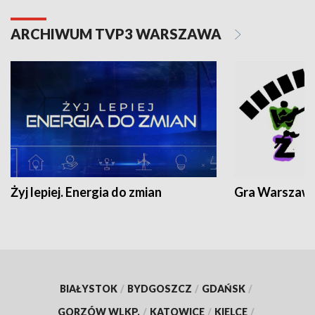
ARCHIWUM TVP3 WARSZAWA
Żyj lepiej. Energia do zmian
Gra Warszaw
BIAŁYSTOK
/
BYDGOSZCZ
/
GDAŃSK
/
GORZÓW WLKP.
/
KATOWICE
/
KIELCE
/