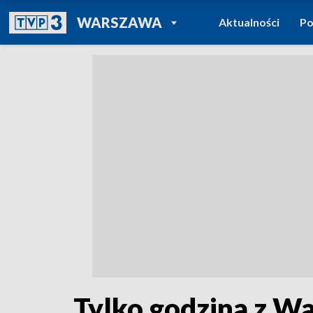
POWRÓT DO
WARSZAWA
Aktualności
Po
TVP REGIONY
Tylko godzina z W