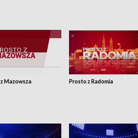
 z Mazowsza
Prosto z Radomia