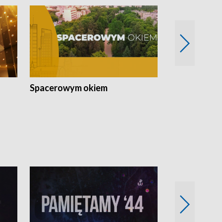
Spacerowym okiem
Filmowe spo