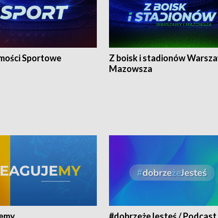
ości Sportowe
Z boisk i stadionów Warsza
Mazowsza
jemy
#dobrzeżeJesteś / Podcast 