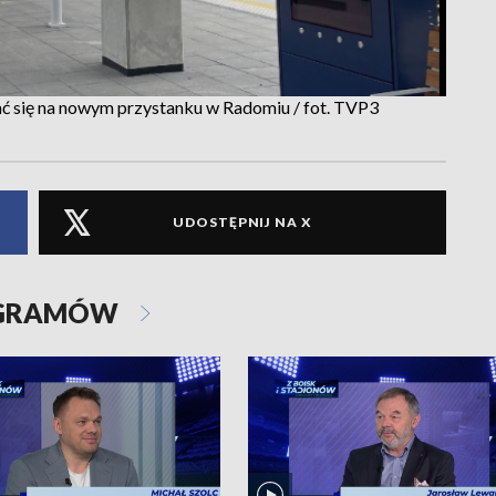
 się na nowym przystanku w Radomiu / fot. TVP3
UDOSTĘPNIJ NA X
OGRAMÓW