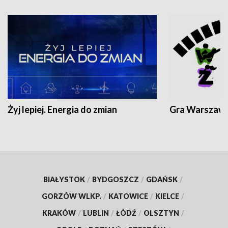
Żyj lepiej. Energia do zmian
Gra Warszaw
BIAŁYSTOK
/
BYDGOSZCZ
/
GDAŃSK
/
GORZÓW WLKP.
/
KATOWICE
/
KIELCE
/
KRAKÓW
/
LUBLIN
/
ŁÓDŹ
/
OLSZTYN
/