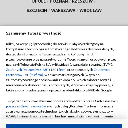
OPOLE
/
POZNAŃ
/
RZESZÓW
/
SZCZECIN
/
WARSZAWA
/
WROCŁAW
Szanujemy Twoją prywatność
Dołącz do nas:
Kliknij "Akceptuję i przechodzę do serwisu", aby wyrazić zgody na
korzystanie z technologii automatycznego śledzenia i zbierania danych,
TVP
dostęp do informacji na Twoim urządzeniu końcowym i ich
Abonament TVP
przechowywanie oraz na przetwarzanie Twoich danych osobowych przez
Regulamin TVP
nas, czyli Telewizję Polską S.A. w likwidacji (zwaną dalej również „TVP”),
Emisja w TVP
Zaufanych Partnerów z IAB* (1201 firm)
oraz pozostałych
Zaufanych
Polityka prywatności
Partnerów TVP (93 firm)
, w celach marketingowych (w tym do
Centrum informacji TVP
Moje zgody
zautomatyzowanego dopasowania reklam do Twoich zainteresowań i
mierzenia ich skuteczności) i pozostałych, które wskazujemy poniżej, a
Naziemna Telewizja Cyfrowa
Pomoc
także zgody na udostępnianie przez nas identyfikatora PPID do Google.
Sklep TVP
Biuro reklamy
Twoje dane osobowe zbierane podczas odwiedzania przez Ciebie naszych
Rada Programowa
poszczególnych serwisów
zwanych dalej „Portalem”, w tym informacje
Kontakt
zapisywane za pomocą technologii takich jak: pliki cookie, sygnalizatory
System NOS
WWW lub innych podobnych technologii umożliwiających świadczenie
dopasowanych i bezpiecznych usług, personalizację treści oraz reklam,
Informacje o nadawcy
Kanały
udostępnianie funkcji mediów społecznościowych oraz analizowanie