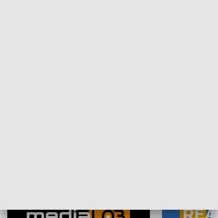
Plebiscyt Najlepsi Sportowcy
Wiadomości 
Warszawy 2025
SPOŁECZEŃSTWO