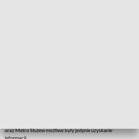
Problemy w POP-ach
Problemy występowały też w Punktach Obsługi Pasażerów.
"Z przyczyn technicznych Punkt Obsługi Pasażerów na stacji
metra Centrum jest obecnie nieczynny" - informował Zarząd
Transportu Miejskiego. W punktach Metro Dw. Wileński,
Metro Politechnika, Metro Bemowo, Metro Imielin możliwa
była sprzedaż biletów, pozostałe usługi były niedostępne. W
punktach zlokalizowanych na stacjach Metro Ratusz-Arsenał
oraz Metro Służew możliwe były jedynie uzyskanie
informacji.