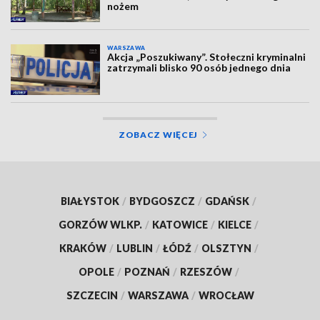
nożem
WARSZAWA
Akcja „Poszukiwany”. Stołeczni kryminalni
zatrzymali blisko 90 osób jednego dnia
ZOBACZ WIĘCEJ
BIAŁYSTOK
/
BYDGOSZCZ
/
GDAŃSK
/
GORZÓW WLKP.
/
KATOWICE
/
KIELCE
/
KRAKÓW
/
LUBLIN
/
ŁÓDŹ
/
OLSZTYN
/
OPOLE
/
POZNAŃ
/
RZESZÓW
/
SZCZECIN
/
WARSZAWA
/
WROCŁAW