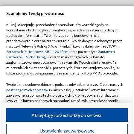
Szanujemy Twoją prywatność
Dołącz do nas:
Kliknij "Akceptuję i przechodzę do serwisu", aby wyrazić zgody na
korzystanie z technologii automatycznego śledzenia i zbierania danych,
TVP
dostęp do informacji na Twoim urządzeniu końcowym i ich
Abonament TVP
przechowywanie oraz na przetwarzanie Twoich danych osobowych przez
Regulamin TVP
nas, czyli Telewizję Polską S.A. w likwidacji (zwaną dalej również „TVP”),
Emisja w TVP
Polityka prywatności
Zaufanych Partnerów z IAB* (1201 firm)
oraz pozostałych
Zaufanych
Partnerów TVP (93 firm)
, w celach marketingowych (w tym do
Centrum informacji TVP
Moje zgody
zautomatyzowanego dopasowania reklam do Twoich zainteresowań i
mierzenia ich skuteczności) i pozostałych, które wskazujemy poniżej, a
Naziemna Telewizja Cyfrowa
Pomoc
także zgody na udostępnianie przez nas identyfikatora PPID do Google.
Sklep TVP
Biuro reklamy
Twoje dane osobowe zbierane podczas odwiedzania przez Ciebie naszych
Rada Programowa
Kontakt
poszczególnych serwisów
zwanych dalej „Portalem”, w tym informacje
zapisywane za pomocą technologii takich jak: pliki cookie, sygnalizatory
System NOS
WWW lub innych podobnych technologii umożliwiających świadczenie
dopasowanych i bezpiecznych usług, personalizację treści oraz reklam,
Informacje o nadawcy
Kanały
udostępnianie funkcji mediów społecznościowych oraz analizowanie
Akceptuję i przechodzę do serwisu
ruchu w Internecie.
Program dla prasy
©2026 Telewizja Polska S.A. w likwidacji
Biuro Reklamy
Twoje dane osobowe zbierane podczas odwiedzania przez Ciebie
Ustawienia zaawansowane
poszczególnych serwisów
na Portalu, takie jak adresy IP, identyfikatory