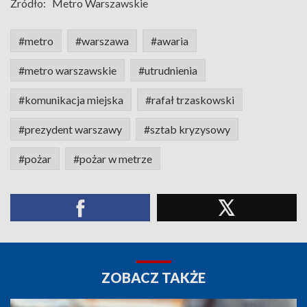
Źródło:
Metro Warszawskie
#metro
#warszawa
#awaria
#metro warszawskie
#utrudnienia
#komunikacja miejska
#rafał trzaskowski
#prezydent warszawy
#sztab kryzysowy
#pożar
#pożar w metrze
ZOBACZ TAKŻE