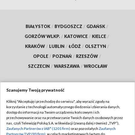
BIAŁYSTOK
/
BYDGOSZCZ
/
GDAŃSK
/
GORZÓW WLKP.
/
KATOWICE
/
KIELCE
/
KRAKÓW
/
LUBLIN
/
ŁÓDŹ
/
OLSZTYN
/
OPOLE
/
POZNAŃ
/
RZESZÓW
/
SZCZECIN
/
WARSZAWA
/
WROCŁAW
Szanujemy Twoją prywatność
Dołącz do nas:
Kliknij "Akceptuję i przechodzę do serwisu", aby wyrazić zgody na
korzystanie z technologii automatycznego śledzenia i zbierania danych,
TVP
dostęp do informacji na Twoim urządzeniu końcowym i ich
Abonament TVP
przechowywanie oraz na przetwarzanie Twoich danych osobowych przez
Regulamin TVP
nas, czyli Telewizję Polską S.A. w likwidacji (zwaną dalej również „TVP”),
Emisja w TVP
Polityka prywatności
Zaufanych Partnerów z IAB* (1201 firm)
oraz pozostałych
Zaufanych
Partnerów TVP (93 firm)
, w celach marketingowych (w tym do