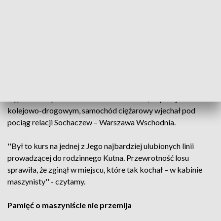
Tragedia na torach
Niestety życie prawdziwego pasjonata przerwał tragiczny
wypadek. 1 lipca 2024 roku w Ołtarzewie, na przejeździe
kolejowo-drogowym, samochód ciężarowy wjechał pod
pociąg relacji Sochaczew – Warszawa Wschodnia.
''Był to kurs na jednej z Jego najbardziej ulubionych linii
prowadzącej do rodzinnego Kutna. Przewrotność losu
sprawiła, że zginął w miejscu, które tak kochał – w kabinie
maszynisty'' - czytamy.
Pamięć o maszyniście nie przemija