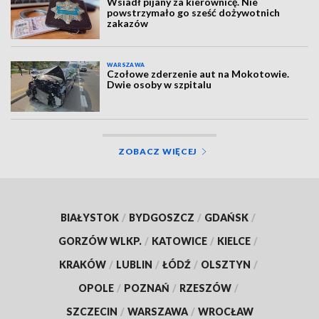
Wsiadł pijany za kierownicę. Nie
powstrzymało go sześć dożywotnich
zakazów
WARSZAWA
Czołowe zderzenie aut na Mokotowie.
Dwie osoby w szpitalu
ZOBACZ WIĘCEJ
BIAŁYSTOK
/
BYDGOSZCZ
/
GDAŃSK
/
GORZÓW WLKP.
/
KATOWICE
/
KIELCE
/
KRAKÓW
/
LUBLIN
/
ŁÓDŹ
/
OLSZTYN
/
OPOLE
/
POZNAŃ
/
RZESZÓW
/
SZCZECIN
/
WARSZAWA
/
WROCŁAW