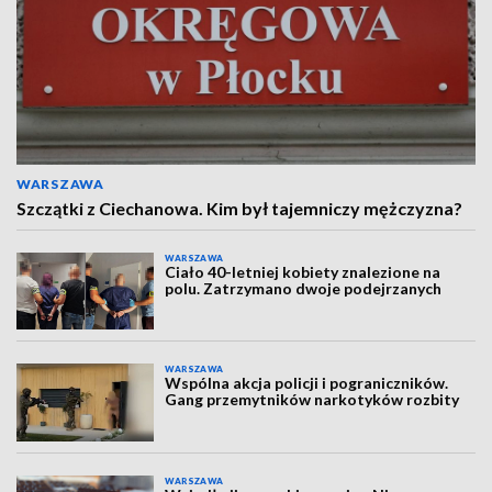
WARSZAWA
Szczątki z Ciechanowa. Kim był tajemniczy mężczyzna?
WARSZAWA
Ciało 40-letniej kobiety znalezione na
polu. Zatrzymano dwoje podejrzanych
WARSZAWA
Wspólna akcja policji i pograniczników.
Gang przemytników narkotyków rozbity
WARSZAWA