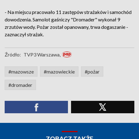
- Na miejscu pracowało 11 zastępów strażaków i samochód
dowodzenia. Samolot gaśniczy "Dromader" wykonał 9
zrzutów wody. Pożar został opanowany, trwa dogaszanie -
zaznaczył strażak.
Źródło:
TVP3 Warszawa,
#mazowsze
#mazowieckie
#pożar
#dromader
ZOBACZ TAKŻE