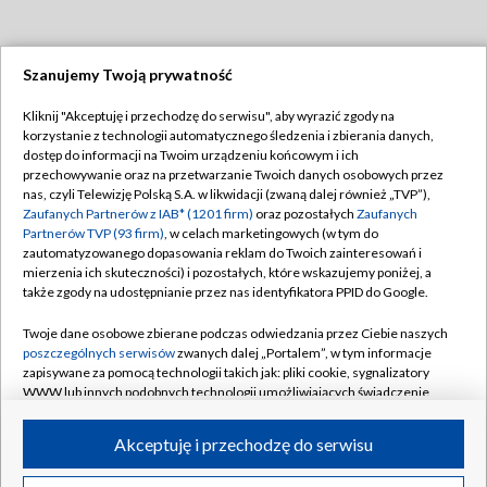
Szanujemy Twoją prywatność
Dołącz do nas:
Kliknij "Akceptuję i przechodzę do serwisu", aby wyrazić zgody na
korzystanie z technologii automatycznego śledzenia i zbierania danych,
TVP
dostęp do informacji na Twoim urządzeniu końcowym i ich
Abonament TVP
przechowywanie oraz na przetwarzanie Twoich danych osobowych przez
Regulamin TVP
nas, czyli Telewizję Polską S.A. w likwidacji (zwaną dalej również „TVP”),
Emisja w TVP
Polityka prywatności
Zaufanych Partnerów z IAB* (1201 firm)
oraz pozostałych
Zaufanych
Partnerów TVP (93 firm)
, w celach marketingowych (w tym do
Centrum informacji TVP
Moje zgody
zautomatyzowanego dopasowania reklam do Twoich zainteresowań i
mierzenia ich skuteczności) i pozostałych, które wskazujemy poniżej, a
Naziemna Telewizja Cyfrowa
Pomoc
także zgody na udostępnianie przez nas identyfikatora PPID do Google.
Sklep TVP
Biuro reklamy
Twoje dane osobowe zbierane podczas odwiedzania przez Ciebie naszych
Rada Programowa
Kontakt
poszczególnych serwisów
zwanych dalej „Portalem”, w tym informacje
zapisywane za pomocą technologii takich jak: pliki cookie, sygnalizatory
System NOS
WWW lub innych podobnych technologii umożliwiających świadczenie
dopasowanych i bezpiecznych usług, personalizację treści oraz reklam,
Informacje o nadawcy
Kanały
udostępnianie funkcji mediów społecznościowych oraz analizowanie
Akceptuję i przechodzę do serwisu
ruchu w Internecie.
Program dla prasy
©2026 Telewizja Polska S.A. w likwidacji