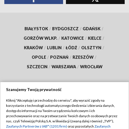
BIAŁYSTOK
/
BYDGOSZCZ
/
GDAŃSK
/
GORZÓW WLKP.
/
KATOWICE
/
KIELCE
/
KRAKÓW
/
LUBLIN
/
ŁÓDŹ
/
OLSZTYN
/
OPOLE
/
POZNAŃ
/
RZESZÓW
/
SZCZECIN
/
WARSZAWA
/
WROCŁAW
Szanujemy Twoją prywatność
Dołącz do nas:
Kliknij "Akceptuję i przechodzę do serwisu", aby wyrazić zgody na
korzystanie z technologii automatycznego śledzenia i zbierania danych,
TVP
dostęp do informacji na Twoim urządzeniu końcowym i ich
Abonament TVP
przechowywanie oraz na przetwarzanie Twoich danych osobowych przez
Regulamin TVP
nas, czyli Telewizję Polską S.A. w likwidacji (zwaną dalej również „TVP”),
Emisja w TVP
Polityka prywatności
Zaufanych Partnerów z IAB* (1201 firm)
oraz pozostałych
Zaufanych