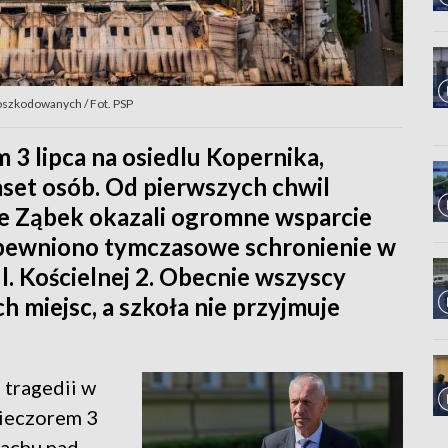
poszkodowanych / Fot. PSP
 3 lipca na osiedlu Kopernika,
set osób. Od pierwszych chwil
ze Ząbek okazali ogromne wsparcie
pewniono tymczasowe schronienie w
l. Kościelnej 2. Obecnie wszyscy
ch miejsc, a szkoła nie przyjmuje
 tragedii w
wieczorem 3
dachu nad