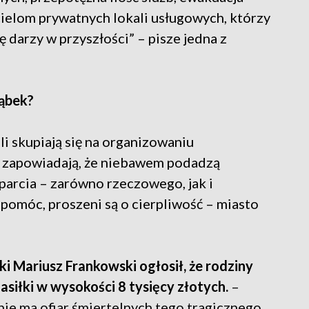
cielom prywatnych lokali usługowych, którzy
ę darzy w przyszłości” – pisze jedna z
ąbek?
li skupiają się na organizowaniu
i zapowiadają, że niebawem podadzą
arcia – zarówno rzeczowego, jak i
pomóc, proszeni są o cierpliwość – miasto
Mariusz Frankowski ogłosił, że rodziny
siłki w wysokości 8 tysięcy złotych.
–
 nie ma ofiar śmiertelnych tego tragicznego