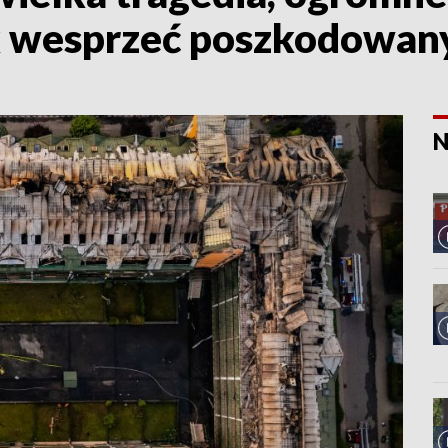
k wesprzeć poszkodowan
N