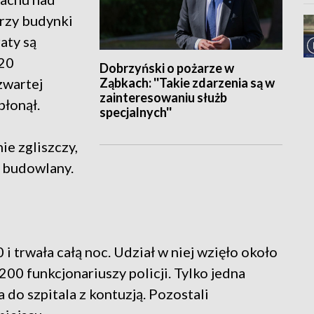
trzy budynki
aty są
220
Dobrzyński o pożarze w
Ząbkach: ''Takie zdarzenia są w
zwartej
zainteresowaniu służb
płonął.
specjalnych''
ie zgliszczy,
r budowlany.
 i trwała całą noc. Udział w niej wzięło około
00 funkcjonariuszy policji. Tylko jedna
 do szpitala z kontuzją. Pozostali