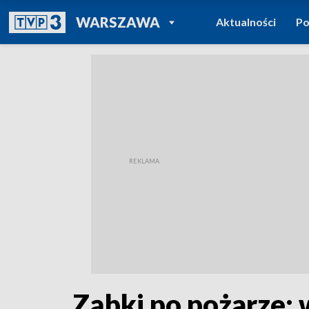
POWRÓT DO
WARSZAWA
Aktualności
Po
TVP REGIONY
Ząbki po pożarze: 