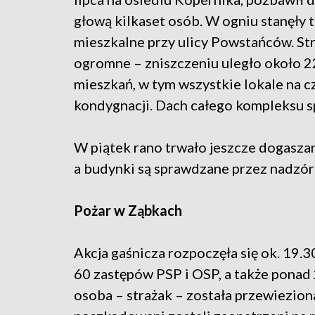
głową kilkaset osób. W ogniu stanęły 
mieszkalne przy ulicy Powstańców. Str
ogromne – zniszczeniu uległo około 
mieszkań, w tym wszystkie lokale na c
kondygnacji. Dach całego kompleksu s
W piątek rano trwało jeszcze dogaszan
a budynki są sprawdzane przez nadzó
Pożar w Ząbkach
Akcja gaśnicza rozpoczęła się ok. 19.30
60 zastępów PSP i OSP, a także ponad 2
osoba – strażak – została przewieziona