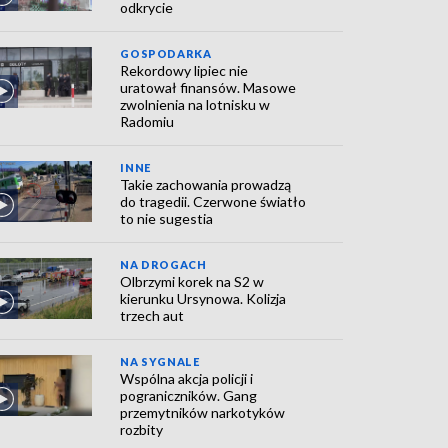
odkrycie
GOSPODARKA
Rekordowy lipiec nie
uratował finansów. Masowe
zwolnienia na lotnisku w
Radomiu
INNE
Takie zachowania prowadzą
do tragedii. Czerwone światło
to nie sugestia
NA DROGACH
Olbrzymi korek na S2 w
kierunku Ursynowa. Kolizja
trzech aut
NA SYGNALE
Wspólna akcja policji i
pograniczników. Gang
przemytników narkotyków
rozbity