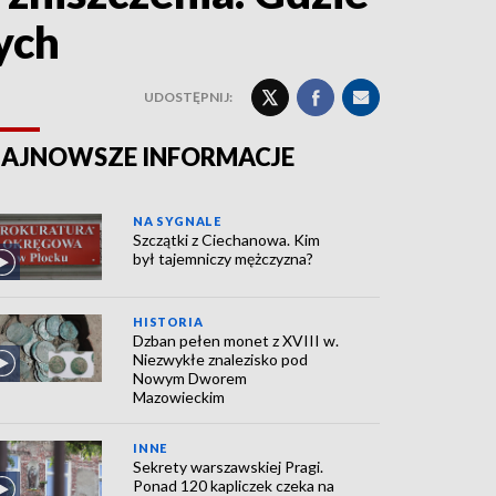
ych
UDOSTĘPNIJ:
AJNOWSZE INFORMACJE
NA SYGNALE
Szczątki z Ciechanowa. Kim
był tajemniczy mężczyzna?
HISTORIA
Dzban pełen monet z XVIII w.
Niezwykłe znalezisko pod
Nowym Dworem
Mazowieckim
INNE
Sekrety warszawskiej Pragi.
Ponad 120 kapliczek czeka na