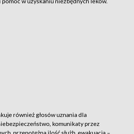
i pomoc w uzyskaniu niezbędnych leków.
kuje również głosów uznania dla
 niebezpieczeństwo, komunikaty przez
ch, przepotężna ilość służb, ewakuacja –