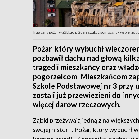
Tragiczny pożar w Ząbkach. Gdzie szukać pomocy, jak wspierać 
Pożar, który wybuchł wieczorem
pozbawił dachu nad głową kilka
tragedii mieszkańcy oraz wład
pogorzelcom. Mieszkańcom za
Szkole Podstawowej nr 3 przy u
zostali już przewiezieni do inny
więcej darów rzeczowych.
Ząbki przeżywają jedną z największych
swojej historii. Pożar, który wybuchł 
lipca na osiedlu Kopernika, pozbawił 