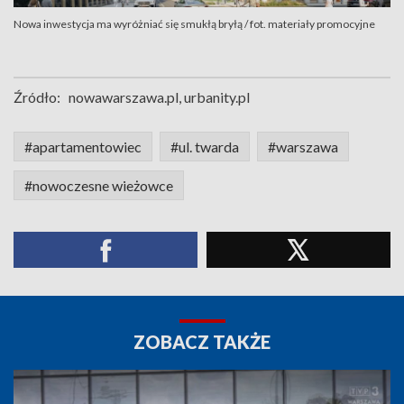
Nowa inwestycja ma wyróżniać się smukłą bryłą / fot. materiały promocyjne
Źródło:
nowawarszawa.pl, urbanity.pl
#apartamentowiec
#ul. twarda
#warszawa
#nowoczesne wieżowce
ZOBACZ TAKŻE