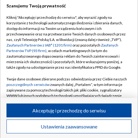
Szanujemy Twoją prywatność
Dołącz do nas:
Kliknij "Akceptuję i przechodzę do serwisu", aby wyrazić zgody na
korzystanie z technologii automatycznego śledzenia i zbierania danych,
TVP
dostęp do informacji na Twoim urządzeniu końcowym i ich
Abonament TVP
przechowywanie oraz na przetwarzanie Twoich danych osobowych przez
Regulamin TVP
nas, czyli Telewizję Polską S.A. w likwidacji (zwaną dalej również „TVP”),
Emisja w TVP
Polityka prywatności
Zaufanych Partnerów z IAB* (1201 firm)
oraz pozostałych
Zaufanych
Partnerów TVP (93 firm)
, w celach marketingowych (w tym do
Centrum informacji TVP
Moje zgody
zautomatyzowanego dopasowania reklam do Twoich zainteresowań i
mierzenia ich skuteczności) i pozostałych, które wskazujemy poniżej, a
Naziemna Telewizja Cyfrowa
Pomoc
także zgody na udostępnianie przez nas identyfikatora PPID do Google.
Sklep TVP
Biuro reklamy
Twoje dane osobowe zbierane podczas odwiedzania przez Ciebie naszych
Rada Programowa
Kontakt
poszczególnych serwisów
zwanych dalej „Portalem”, w tym informacje
zapisywane za pomocą technologii takich jak: pliki cookie, sygnalizatory
System NOS
WWW lub innych podobnych technologii umożliwiających świadczenie
dopasowanych i bezpiecznych usług, personalizację treści oraz reklam,
Informacje o nadawcy
Kanały
udostępnianie funkcji mediów społecznościowych oraz analizowanie
Akceptuję i przechodzę do serwisu
ruchu w Internecie.
Program dla prasy
©2026 Telewizja Polska S.A. w likwidacji
Biuro Reklamy
Twoje dane osobowe zbierane podczas odwiedzania przez Ciebie
Ustawienia zaawansowane
poszczególnych serwisów
na Portalu, takie jak adresy IP, identyfikatory
Ogłoszenie przetargowe
Twoich urządzeń końcowych i identyfikatory plików cookie, informacje o