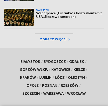
WARSZAWA
Współpraca „Łucznika” z kontrahentem z
USA. Śledztwo umorzone
ZOBACZ WIĘCEJ
BIAŁYSTOK
/
BYDGOSZCZ
/
GDAŃSK
/
GORZÓW WLKP.
/
KATOWICE
/
KIELCE
/
KRAKÓW
/
LUBLIN
/
ŁÓDŹ
/
OLSZTYN
/
OPOLE
/
POZNAŃ
/
RZESZÓW
/
SZCZECIN
/
WARSZAWA
/
WROCŁAW