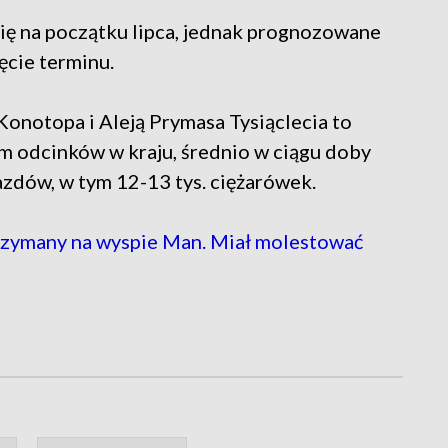
się na początku lipca, jednak prognozowane
cie terminu.
notopa i Aleją Prymasa Tysiąclecia to
em odcinków w kraju, średnio w ciągu doby
azdów, w tym 12-13 tys. ciężarówek.
zymany na wyspie Man. Miał molestować