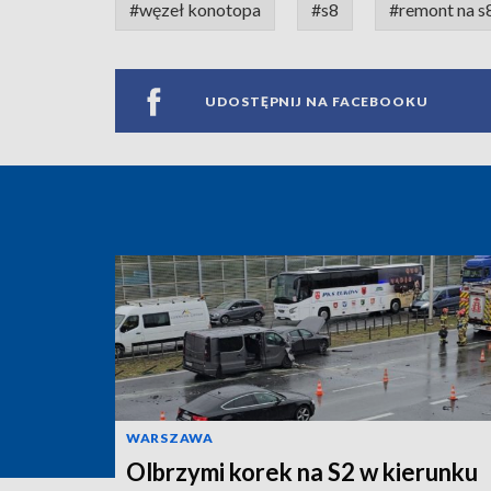
#węzeł konotopa
#s8
#remont na s
UDOSTĘPNIJ NA FACEBOOKU
WARSZAWA
Olbrzymi korek na S2 w kierunku