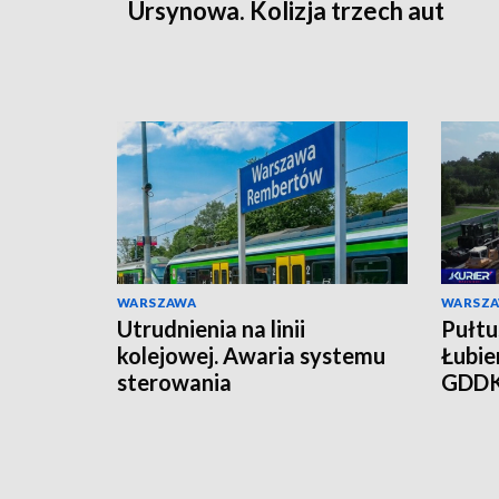
Ursynowa. Kolizja trzech aut
WARSZAWA
WARSZ
Utrudnienia na linii
Pułtu
kolejowej. Awaria systemu
Łubie
sterowania
GDDK
mies