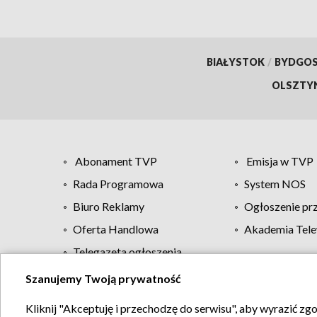
BIAŁYSTOK
/
BYDGO
OLSZTY
Abonament TVP
Emisja w TVP
Rada Programowa
System NOS
Biuro Reklamy
Ogłoszenie pr
Oferta Handlowa
Akademia Tele
Telegazeta ogłoszenia
Szanujemy Twoją prywatność
Regulamin TVP
Kliknij "Akceptuję i przechodzę do serwisu", aby wyrazić zg