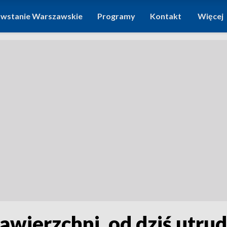
wstanie Warszawskie
Programy
Kontakt
Więcej
awierzchni, od dziś utru