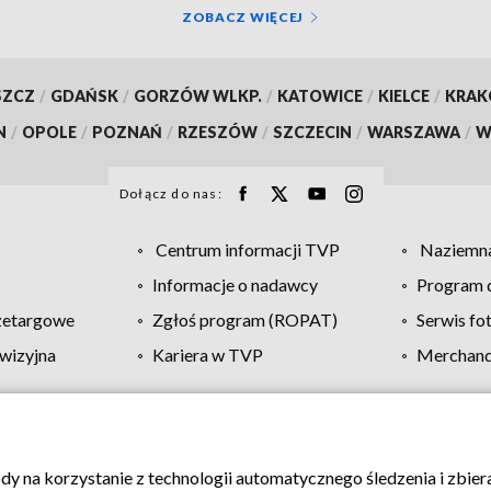
ZOBACZ WIĘCEJ
SZCZ
/
GDAŃSK
/
GORZÓW WLKP.
/
KATOWICE
/
KIELCE
/
KRA
N
/
OPOLE
/
POZNAŃ
/
RZESZÓW
/
SZCZECIN
/
WARSZAWA
/
W
Dołącz do nas:
Centrum informacji TVP
Naziemna
Informacje o nadawcy
Program d
zetargowe
Zgłoś program (ROPAT)
Serwis fo
wizyjna
Kariera w TVP
Merchandi
Polityka prywatności
Moje zgody
Pomoc
Biuro re
ody na korzystanie z technologii automatycznego śledzenia i zbie