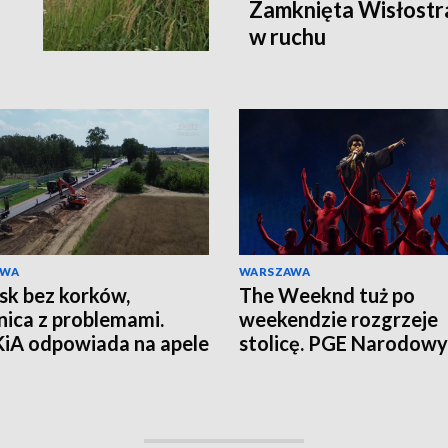
Zamknięta Wisłostra
w ruchu
AWA
WARSZAWA
sk bez korków,
The Weeknd tuż po
nica z problemami.
weekendzie rozgrzeje
iA odpowiada na apele
stolicę. PGE Narodowy
zkańców
czekają tłumy