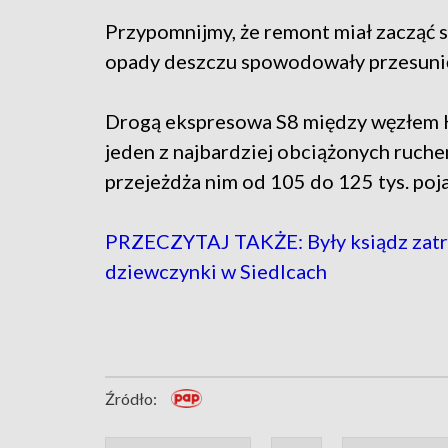
Przypomnijmy, że remont miał zacząć 
opady deszczu spowodowały przesunię
Drogą ekspresowa S8 między węzłem Ko
jeden z najbardziej obciążonych ruch
przejeżdża nim od 105 do 125 tys. poj
PRZECZYTAJ TAKŻE: Były ksiądz zatr
dziewczynki w Siedlcach
Źródło: