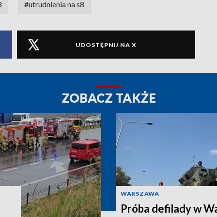
8
#utrudnienia na s8
UDOSTĘPNIJ NA X
ZOBACZ TAKŻE
WARSZAWA
Próba defilady w W