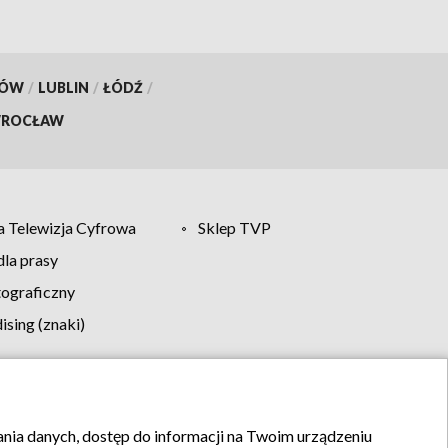
KÓW
/
LUBLIN
/
ŁÓDŹ
/
ROCŁAW
 Telewizja Cyfrowa
Sklep TVP
la prasy
tograficzny
sing (znaki)
klamy
Kontakt
rania danych, dostęp do informacji na Twoim urządzeniu