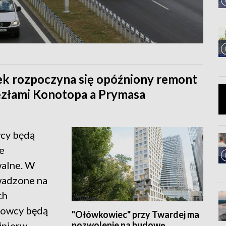
ek rozpoczyna się opóźniony remont
ęzłami Konotopa a Prymasa
wcy będą
e
walne. W
wadzone na
ch
rowcy będą
"Ołówkowiec" przy Twardej ma
pozwolenie na budowę
jpierw