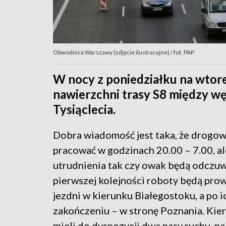
Obwodnica Warszawy (zdjęcie ilustracyjne) / fot. PAP
W nocy z poniedziałku na wtor
nawierzchni trasy S8 między w
Tysiąclecia.
Dobra wiadomość jest taka, że drogo
pracować w godzinach 20.00 – 7.00, al
utrudnienia tak czy owak będą odczu
pierwszej kolejności roboty będą pro
jezdni w kierunku Białegostoku, a po i
zakończeniu – w stronę Poznania. Kie
mieli do dyspozycji dwa pasy ruchu, na