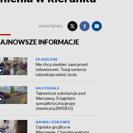
UDOSTĘPNIJ:
AJNOWSZE INFORMACJE
SPOŁECZNE
Nie chcą siedzieć sami przed
telewizorem. Tutaj seniorzy
odzyskują radość życia
NA SYGNALE
Tajemnicze substancje pod
Warszawą. Ściągnięto
specjalistyczną grupę
chemiczną [WIDEO]
NAUKA I ZDROWIE
Ognisko gruźlicy w
Warszawie. Chorobę wykryto