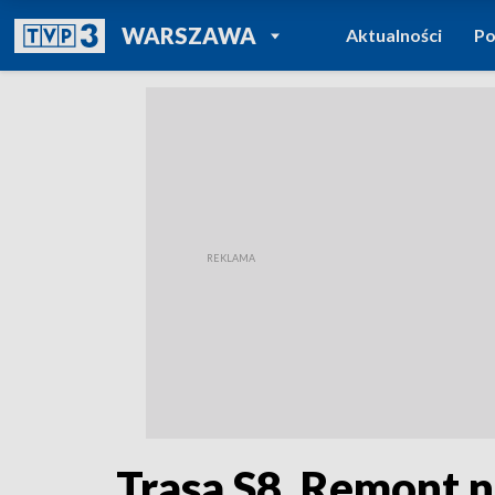
POWRÓT DO
WARSZAWA
Aktualności
Po
TVP REGIONY
Trasa S8. Remont n