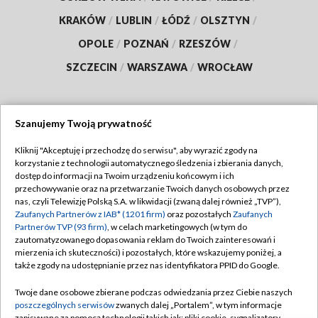
KRAKÓW
/
LUBLIN
/
ŁÓDŹ
/
OLSZTYN
/
OPOLE
/
POZNAŃ
/
RZESZÓW
/
SZCZECIN
/
WARSZAWA
/
WROCŁAW
Szanujemy Twoją prywatność
Dołącz do nas:
Kliknij "Akceptuję i przechodzę do serwisu", aby wyrazić zgody na
korzystanie z technologii automatycznego śledzenia i zbierania danych,
TVP
dostęp do informacji na Twoim urządzeniu końcowym i ich
Abonament TVP
przechowywanie oraz na przetwarzanie Twoich danych osobowych przez
Regulamin TVP
nas, czyli Telewizję Polską S.A. w likwidacji (zwaną dalej również „TVP”),
Emisja w TVP
Zaufanych Partnerów z IAB* (1201 firm)
oraz pozostałych
Zaufanych
Polityka prywatności
Partnerów TVP (93 firm)
, w celach marketingowych (w tym do
Centrum informacji TVP
Moje zgody
zautomatyzowanego dopasowania reklam do Twoich zainteresowań i
mierzenia ich skuteczności) i pozostałych, które wskazujemy poniżej, a
Naziemna Telewizja Cyfrowa
Pomoc
także zgody na udostępnianie przez nas identyfikatora PPID do Google.
Sklep TVP
Biuro reklamy
Twoje dane osobowe zbierane podczas odwiedzania przez Ciebie naszych
Rada Programowa
poszczególnych serwisów
zwanych dalej „Portalem”, w tym informacje
Kontakt
zapisywane za pomocą technologii takich jak: pliki cookie, sygnalizatory