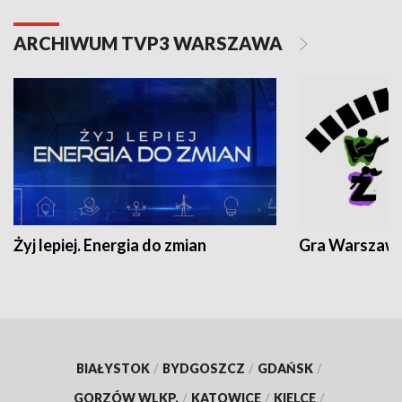
ARCHIWUM TVP3 WARSZAWA
Żyj lepiej. Energia do zmian
Gra Warszaw
BIAŁYSTOK
/
BYDGOSZCZ
/
GDAŃSK
/
GORZÓW WLKP.
/
KATOWICE
/
KIELCE
/