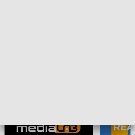
Plebiscyt Najlepsi Sportowcy
Wiadomości 
Warszawy 2025
SPOŁECZEŃSTWO