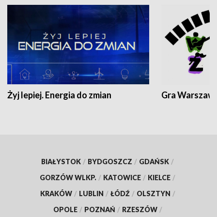
Żyj lepiej. Energia do zmian
Gra Warszaw
BIAŁYSTOK
/
BYDGOSZCZ
/
GDAŃSK
/
GORZÓW WLKP.
/
KATOWICE
/
KIELCE
/
KRAKÓW
/
LUBLIN
/
ŁÓDŹ
/
OLSZTYN
/
OPOLE
/
POZNAŃ
/
RZESZÓW
/