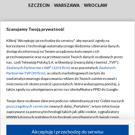
SZCZECIN
/
WARSZAWA
/
WROCŁAW
Szanujemy Twoją prywatność
Dołącz do nas:
Kliknij "Akceptuję i przechodzę do serwisu", aby wyrazić zgody na
korzystanie z technologii automatycznego śledzenia i zbierania danych,
TVP
dostęp do informacji na Twoim urządzeniu końcowym i ich
Abonament TVP
przechowywanie oraz na przetwarzanie Twoich danych osobowych przez
Regulamin TVP
nas, czyli Telewizję Polską S.A. w likwidacji (zwaną dalej również „TVP”),
Emisja w TVP
Zaufanych Partnerów z IAB* (1201 firm)
oraz pozostałych
Zaufanych
Polityka prywatności
Partnerów TVP (93 firm)
, w celach marketingowych (w tym do
Centrum informacji TVP
Moje zgody
zautomatyzowanego dopasowania reklam do Twoich zainteresowań i
mierzenia ich skuteczności) i pozostałych, które wskazujemy poniżej, a
Naziemna Telewizja Cyfrowa
Pomoc
także zgody na udostępnianie przez nas identyfikatora PPID do Google.
Sklep TVP
Biuro reklamy
Twoje dane osobowe zbierane podczas odwiedzania przez Ciebie naszych
Rada Programowa
poszczególnych serwisów
zwanych dalej „Portalem”, w tym informacje
Kontakt
zapisywane za pomocą technologii takich jak: pliki cookie, sygnalizatory
System NOS
WWW lub innych podobnych technologii umożliwiających świadczenie
dopasowanych i bezpiecznych usług, personalizację treści oraz reklam,
Informacje o nadawcy
Kanały
udostępnianie funkcji mediów społecznościowych oraz analizowanie
Akceptuję i przechodzę do serwisu
ruchu w Internecie.
Program dla prasy