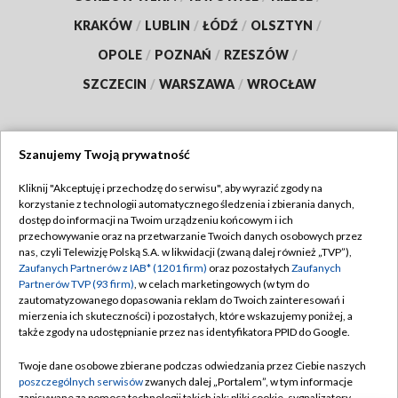
KRAKÓW
/
LUBLIN
/
ŁÓDŹ
/
OLSZTYN
/
OPOLE
/
POZNAŃ
/
RZESZÓW
/
SZCZECIN
/
WARSZAWA
/
WROCŁAW
Szanujemy Twoją prywatność
Dołącz do nas:
Kliknij "Akceptuję i przechodzę do serwisu", aby wyrazić zgody na
korzystanie z technologii automatycznego śledzenia i zbierania danych,
TVP
dostęp do informacji na Twoim urządzeniu końcowym i ich
Abonament TVP
przechowywanie oraz na przetwarzanie Twoich danych osobowych przez
Regulamin TVP
nas, czyli Telewizję Polską S.A. w likwidacji (zwaną dalej również „TVP”),
Emisja w TVP
Zaufanych Partnerów z IAB* (1201 firm)
oraz pozostałych
Zaufanych
Polityka prywatności
Partnerów TVP (93 firm)
, w celach marketingowych (w tym do
Centrum informacji TVP
Moje zgody
zautomatyzowanego dopasowania reklam do Twoich zainteresowań i
mierzenia ich skuteczności) i pozostałych, które wskazujemy poniżej, a
Naziemna Telewizja Cyfrowa
Pomoc
także zgody na udostępnianie przez nas identyfikatora PPID do Google.
Sklep TVP
Biuro reklamy
Twoje dane osobowe zbierane podczas odwiedzania przez Ciebie naszych
Rada Programowa
poszczególnych serwisów
zwanych dalej „Portalem”, w tym informacje
Kontakt
zapisywane za pomocą technologii takich jak: pliki cookie, sygnalizatory