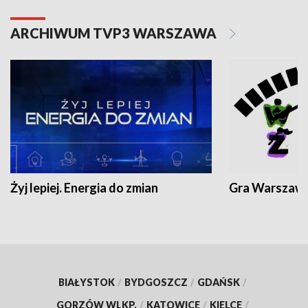
ARCHIWUM TVP3 WARSZAWA
Żyj lepiej. Energia do zmian
Gra Warszaw
BIAŁYSTOK
/
BYDGOSZCZ
/
GDAŃSK
/
GORZÓW WLKP.
/
KATOWICE
/
KIELCE
/