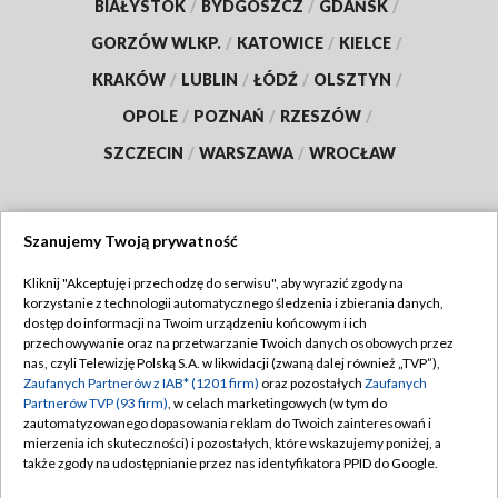
BIAŁYSTOK
/
BYDGOSZCZ
/
GDAŃSK
/
GORZÓW WLKP.
/
KATOWICE
/
KIELCE
/
KRAKÓW
/
LUBLIN
/
ŁÓDŹ
/
OLSZTYN
/
OPOLE
/
POZNAŃ
/
RZESZÓW
/
SZCZECIN
/
WARSZAWA
/
WROCŁAW
Szanujemy Twoją prywatność
Dołącz do nas:
Kliknij "Akceptuję i przechodzę do serwisu", aby wyrazić zgody na
korzystanie z technologii automatycznego śledzenia i zbierania danych,
TVP
dostęp do informacji na Twoim urządzeniu końcowym i ich
Abonament TVP
przechowywanie oraz na przetwarzanie Twoich danych osobowych przez
Regulamin TVP
nas, czyli Telewizję Polską S.A. w likwidacji (zwaną dalej również „TVP”),
Emisja w TVP
Polityka prywatności
Zaufanych Partnerów z IAB* (1201 firm)
oraz pozostałych
Zaufanych
Partnerów TVP (93 firm)
, w celach marketingowych (w tym do
Centrum informacji TVP
Moje zgody
zautomatyzowanego dopasowania reklam do Twoich zainteresowań i
mierzenia ich skuteczności) i pozostałych, które wskazujemy poniżej, a
Naziemna Telewizja Cyfrowa
Pomoc
także zgody na udostępnianie przez nas identyfikatora PPID do Google.
Sklep TVP
Biuro reklamy