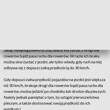
co w przypadku hulajnóg jest zabronione i stwarza ogromne
zagrożenie. Dopuszczalna prędkość, z jaką można poruszać
się na hulajnodze elektrycznej, to - 20 km/h. Osoby między
10. a 18. rokiem życia muszą mieć uprawnienia do kierowania
hulajnogą elektryczną - kartę rowerową lub prawo jazdy kat.
AM, A1, B1 bądź T. Dzieci do 10. roku życia nie mogą jeździć
hulajnogą po drodze, wyjątek występuje w strefie
zamieszkania, gdy dziecko jest pod opieką osoby dorosłej.
Jadąc hulajnogą elektryczną, należy korzystać z drogi dla
rowerów bądź pasa ruchu dla rowerów. W razie ich braku
można skorzystać z jezdni, ale tylko wtedy, gdy ruch na niej
odbywa się z dopuszczalną prędkością do 30 km/h.
Gdy dopuszczalna prędkość pojazdów na jezdni jest większa
niż 30 km/h, brakuje drogi dla rowerów bądź pasa ruchu dla
rowerów, można jeździć po chodniku lub drodze dla pieszych.
Należy jednak pamiętać o tym, by ustąpić pierwszeństwa
pieszym, a także dostosować swoją prędkość do ich
prędkości.