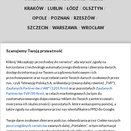
KRAKÓW
/
LUBLIN
/
ŁÓDŹ
/
OLSZTYN
/
OPOLE
/
POZNAŃ
/
RZESZÓW
/
SZCZECIN
/
WARSZAWA
/
WROCŁAW
Szanujemy Twoją prywatność
Dołącz do nas:
Kliknij "Akceptuję i przechodzę do serwisu", aby wyrazić zgody na
korzystanie z technologii automatycznego śledzenia i zbierania danych,
TVP
dostęp do informacji na Twoim urządzeniu końcowym i ich
Abonament TVP
przechowywanie oraz na przetwarzanie Twoich danych osobowych przez
Regulamin TVP
nas, czyli Telewizję Polską S.A. w likwidacji (zwaną dalej również „TVP”),
Emisja w TVP
Zaufanych Partnerów z IAB* (1201 firm)
oraz pozostałych
Zaufanych
Polityka prywatności
Partnerów TVP (93 firm)
, w celach marketingowych (w tym do
Centrum informacji TVP
Moje zgody
zautomatyzowanego dopasowania reklam do Twoich zainteresowań i
mierzenia ich skuteczności) i pozostałych, które wskazujemy poniżej, a
Naziemna Telewizja Cyfrowa
Pomoc
także zgody na udostępnianie przez nas identyfikatora PPID do Google.
Sklep TVP
Biuro reklamy
Twoje dane osobowe zbierane podczas odwiedzania przez Ciebie naszych
Rada Programowa
poszczególnych serwisów
zwanych dalej „Portalem”, w tym informacje
Kontakt
zapisywane za pomocą technologii takich jak: pliki cookie, sygnalizatory