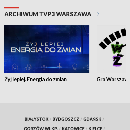
ARCHIWUM TVP3 WARSZAWA
Żyj lepiej. Energia do zmian
Gra Warszaw
BIAŁYSTOK
/
BYDGOSZCZ
/
GDAŃSK
/
GORZÓW WLKP.
/
KATOWICE
/
KIELCE
/