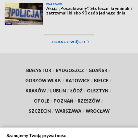
WARSZAWA
Akcja „Poszukiwany”. Stołeczni kryminalni
zatrzymali blisko 90 osób jednego dnia
ZOBACZ WIĘCEJ
BIAŁYSTOK
/
BYDGOSZCZ
/
GDAŃSK
/
GORZÓW WLKP.
/
KATOWICE
/
KIELCE
/
KRAKÓW
/
LUBLIN
/
ŁÓDŹ
/
OLSZTYN
/
OPOLE
/
POZNAŃ
/
RZESZÓW
/
SZCZECIN
/
WARSZAWA
/
WROCŁAW
Szanujemy Twoją prywatność