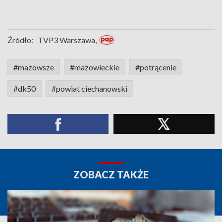
Źródło:
TVP3 Warszawa,
#mazowsze
#mazowieckie
#potrącenie
#dk50
#powiat ciechanowski
ZOBACZ TAKŻE